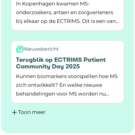
In Kopenhagen kwamen MS-
onderzoekers, artsen en zorgverleners
bij elkaar op de ECTRIMS. Dit is een van
Lees meer over ECTRIMS Patient Community 
de grootste bijeenkomsten over MS-
onderzoek in de wereld.
Nieuwsbericht
Terugblik op ECTRIMS Patient
Community Day 2025
Kunnen biomarkers voorspellen hoe MS
zich ontwikkelt? En welke nieuwe
behandelingen voor MS worden nu
Lees meer over Terugblik op ECTRIMS Patien
getest? Onderzoekers spraken over
deze onderwerpen tijdens de ECTRIMS
Toon meer
Patient Community Day.