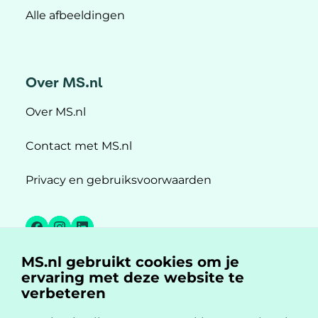
Alle afbeeldingen
Over MS.nl
Over MS.nl
Contact met MS.nl
Privacy en gebruiksvoorwaarden
Facebook
Instagram
LinkedIn
MS.nl gebruikt cookies om je
MS.nl is een initiatief van:
ervaring met deze website te
verbeteren