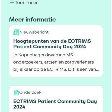
Toon meer
Meer informatie
Nieuwsbericht
Hoogtepunten van de ECTRIMS
Patient Community Day 2024
In Kopenhagen kwamen MS-
onderzoekers, artsen en zorgverleners
bij elkaar op de ECTRIMS. Dit is een van
Lees meer over Hoogtepunten van de ECTRIM
de grootste bijeenkomsten over MS-
onderzoek in de wereld.
Onderzoek
ECTRIMS Patient Community Day
2024