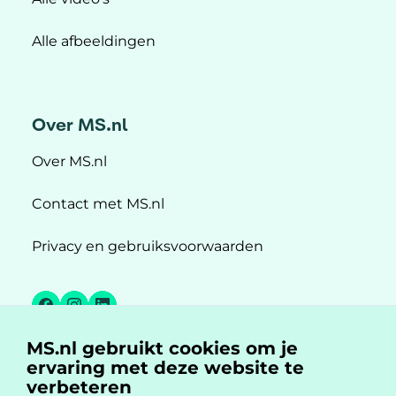
Alle afbeeldingen
Over MS.nl
Over MS.nl
Contact met MS.nl
Privacy en gebruiksvoorwaarden
Facebook
Instagram
LinkedIn
MS.nl gebruikt cookies om je
MS.nl is een initiatief van:
ervaring met deze website te
verbeteren