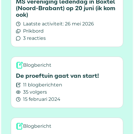
MS vereniging ledendag in Boxtel
(Noord-Brabant) op 20 juni (ik kom
ook)
Laatste activiteit:
26 mei 2026
Prikbord
3 reacties
Lees meer over MS vereniging ledendag in Boxt
Blogbericht
De proeftuin gaat van start!
11 blogberichten
35 volgers
15 februari 2024
Lees meer over De proeftuin gaat van start!
Blogbericht