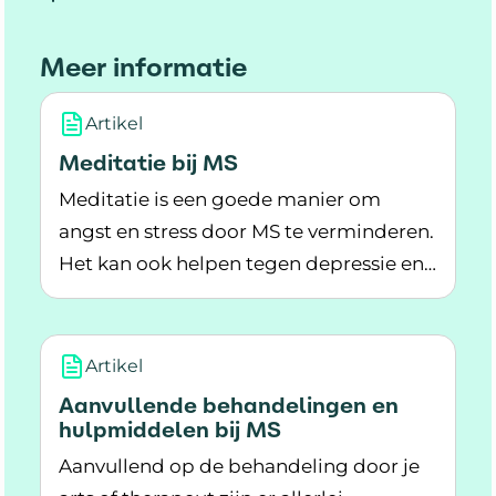
Meer informatie
Artikel
Meditatie bij MS
Meditatie is een goede manier om
angst en stress door MS te verminderen.
Het kan ook helpen tegen depressie en
Lees meer over Meditatie bij MS
een wisselend humeur.
Artikel
Aanvullende behandelingen en
hulpmiddelen bij MS
Aanvullend op de behandeling door je