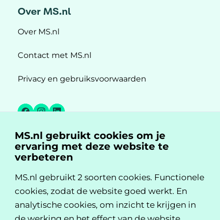
Over MS.nl
Over MS.nl
Contact met MS.nl
Privacy en gebruiksvoorwaarden
Facebook
Instagram
LinkedIn
MS.nl gebruikt cookies om je
MS.nl is een initiatief van:
ervaring met deze website te
verbeteren
MS.nl gebruikt 2 soorten cookies. Functionele
cookies, zodat de website goed werkt. En
analytische cookies, om inzicht te krijgen in
de werking en het effect van de website.