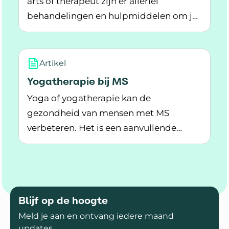
arts of therapeut zijn er allerlei
behandelingen en hulpmiddelen om je
Lees meer over Aanvullende behandelingen en
beter te voelen. Wat past bij jou?
Artikel
Yogatherapie bij MS
Yoga of yogatherapie kan de
gezondheid van mensen met MS
verbeteren. Het is een aanvullende
Lees meer over Yogatherapie bij MS
behandeling. Bijvoorbeeld bij angst,
depressie en vermoeidheid.
Blijf op de hoogte
Meld je aan en ontvang iedere maand
updates.