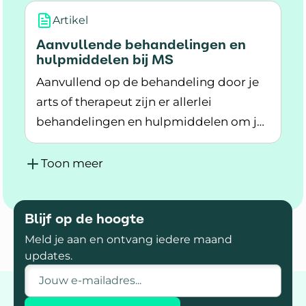
Artikel
Aanvullende behandelingen en
hulpmiddelen bij MS
Aanvullend op de behandeling door je
arts of therapeut zijn er allerlei
behandelingen en hulpmiddelen om je
Lees meer over Aanvullende behandelingen en
beter te voelen. Wat past bij jou?
Toon meer
Blijf op de hoogte
Meld je aan en ontvang iedere maand
updates.
E-mailadres