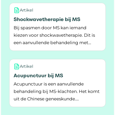
Artikel
Shockwavetherapie bij MS
Bij spasmen door MS kan iemand
kiezen voor shockwavetherapie. Dit is
een aanvullende behandeling met
Lees meer over Shockwavetherapie bij MS
geluidsgolven.
Artikel
Acupunctuur bij MS
Acupunctuur is een aanvullende
behandeling bij MS-klachten. Het komt
uit de Chinese geneeskunde.
Lees meer over Acupunctuur bij MS
Acupunctuur kan helpen bij psychische
klachten en pijn.