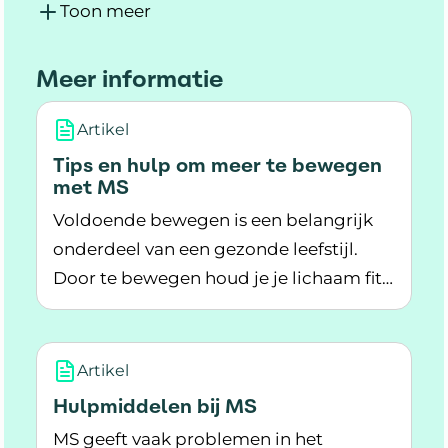
Toon meer
Meer informatie
Artikel
Tips en hulp om meer te bewegen
met MS
Voldoende bewegen is een belangrijk
onderdeel van een gezonde leefstijl.
Door te bewegen houd je je lichaam fit
Lees meer over Tips en hulp om meer te bew
en sterk. Hoe fitter en sterker je bent,
hoe gemakkelijker dagelijkse
activiteiten gaan. Wat helpt om genoeg
Artikel
te bewegen als je MS hebt?
Hulpmiddelen bij MS
MS geeft vaak problemen in het