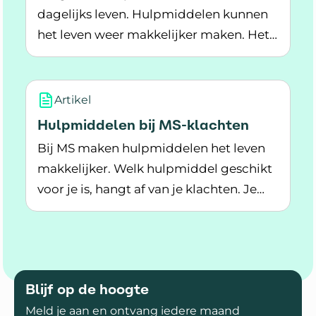
dagelijks leven. Hulpmiddelen kunnen
het leven weer makkelijker maken. Het
Lees meer over Hulpmiddelen bij MS
MS-zorgteam adviseert daarbij.
Artikel
Hulpmiddelen bij MS-klachten
Bij MS maken hulpmiddelen het leven
makkelijker. Welk hulpmiddel geschikt
voor je is, hangt af van je klachten. Je
Lees meer over Hulpmiddelen bij MS-klachten
zorgverlener geeft hierover advies.
Blijf op de hoogte
Meld je aan en ontvang iedere maand