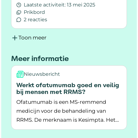
Laatste activiteit:
13 mei 2025
Prikbord
2 reacties
Lees meer over Medicijn dodelijk?
Toon meer
Meer informatie
Nieuwsbericht
Werkt ofatumumab goed en veilig
bij mensen met RRMS?
Ofatumumab is een MS-remmend
medicijn voor de behandeling van
RRMS. De merknaam is Kesimpta. Het
Lees meer over Werkt ofatumumab goed en ve
medicijn is nog vrij nieuw.
Wetenschappers hebben ofatumumab