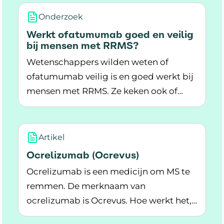
al getest in twee grote onderzoeken.
Onderzoek
Maar het medicijn is nog niet goed
Werkt ofatumumab goed en veilig
onderzocht bij de behandeling van
bij mensen met RRMS?
RRMS in het ziekenhuis.
Wetenschappers wilden weten of
ofatumumab veilig is en goed werkt bij
mensen met RRMS. Ze keken ook of
Lees meer over Werkt ofatumumab goed en ve
kwetsbare deelnemers sneller
verslechterden na een behandeling.
Wat vonden de onderzoekers?
Artikel
Ocrelizumab (Ocrevus)
Ocrelizumab is een medicijn om MS te
remmen. De merknaam van
ocrelizumab is Ocrevus. Hoe werkt het,
Lees meer over Ocrelizumab (Ocrevus)
en welke bijwerkingen zijn er?