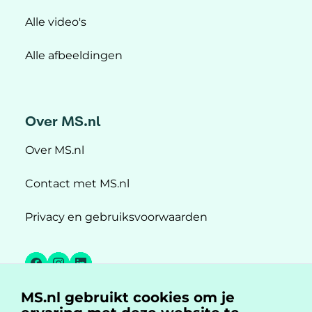
Alle video's
Alle afbeeldingen
Over MS.nl
Over MS.nl
Contact met MS.nl
Privacy en gebruiksvoorwaarden
Facebook
Instagram
LinkedIn
MS.nl gebruikt cookies om je
MS.nl is een initiatief van: