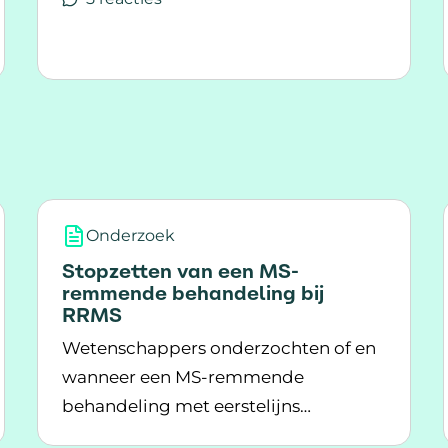
Lees meer over Uit behandeld
t betekent dat eigenlijk?
Onderzoek
Stopzetten van een MS-
remmende behandeling bij
RRMS
Wetenschappers onderzochten of en
wanneer een MS-remmende
behandeling met eerstelijns
medicatie bij stabiele MS
Lees meer over Stopzetten van een MS-remm
medicijnen veilig kan worden