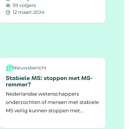
59 volgers
12 maart 2024
Lees meer over Medicatiekeuze: Vinden veel mensen
Nieuwsbericht
Stabiele MS: stoppen met MS-
remmer?
Nederlandse wetenschappers
onderzochten of mensen met stabiele
MS veilig kunnen stoppen met
Lees meer over Stabiele MS: stoppen met MS-rem
eerstelijns MS-remmers. Tijdens het
ende behandeling bij RRMS
onderzoek kregen sommige mensen