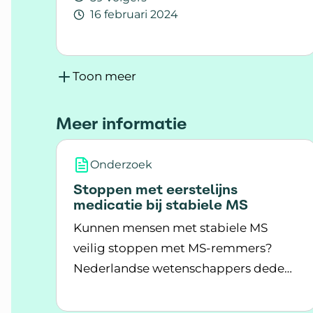
16 februari 2024
Lees meer over 'Remmende medicatie' wa
Toon meer
Meer informatie
Onderzoek
Stoppen met eerstelijns
medicatie bij stabiele MS
Kunnen mensen met stabiele MS
veilig stoppen met MS-remmers?
Nederlandse wetenschappers deden
Lees meer over Stoppen met eerstelijns 
onderzoek.