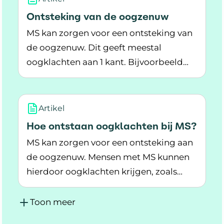
Ontsteking van de oogzenuw
MS kan zorgen voor een ontsteking van
de oogzenuw. Dit geeft meestal
oogklachten aan 1 kant. Bijvoorbeeld
Lees meer over Ontsteking van de oogzenuw
wazig zien, doffe kleuren of pijn achter
het oog.
Artikel
Hoe ontstaan oogklachten bij MS?
MS kan zorgen voor een ontsteking aan
de oogzenuw. Mensen met MS kunnen
hierdoor oogklachten krijgen, zoals
Lees meer over Hoe ontstaan oogklachten bij
slechter zien of dubbelzien.
Toon meer