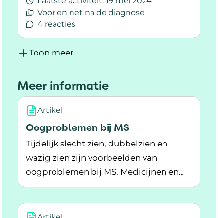
Laatste activiteit:
19 mei 2024
Voor en net na de diagnose
4 reacties
Lees meer over Oogproblemen bij MS
Toon meer
Meer informatie
Artikel
Oogproblemen bij MS
Tijdelijk slecht zien, dubbelzien en
wazig zien zijn voorbeelden van
oogproblemen bij MS. Medicijnen en
Lees meer over Oogproblemen bij MS
hulpmiddelen kunnen helpen.
Artikel