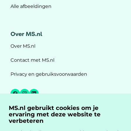
Alle afbeeldingen
Over MS.nl
Over MS.nl
Contact met MS.nl
Privacy en gebruiksvoorwaarden
Facebook
Instagram
LinkedIn
MS.nl gebruikt cookies om je
MS.nl is een initiatief van:
ervaring met deze website te
verbeteren