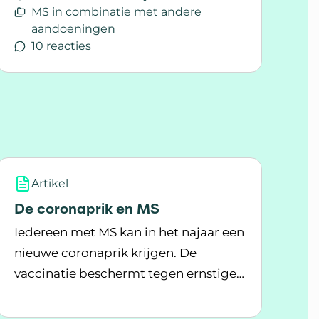
MS in combinatie met andere
aandoeningen
10 reacties
Lees meer over Gordelroos
Artikel
De coronaprik en MS
Iedereen met MS kan in het najaar een
nieuwe coronaprik krijgen. De
vaccinatie beschermt tegen ernstige
Lees meer over De coronaprik en MS
ziekte en opname in het ziekenhuis
ij MS
door het coronavirus.