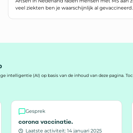
Artsen in Nederland raden mensen met MS aan zic
veel ziekten ben je waarschijnlijk al gevaccineerd.
Lees meer over De richtlijn voor vaccinaties bi
p
e intelligentie (AI) op basis van de inhoud van deze pagina. 
Gesprek
corona vaccinatie.
Laatste activiteit:
14 januari 2025