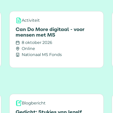
Activiteit
Can Do More digitaal - voor
mensen met MS
8 oktober 2026
Online
Nationaal MS Fonds
voor mensen met MS
Lees meer over Can Do More digitaal - voor
Blogbericht
Gedicht; Stukjes van Jezelf