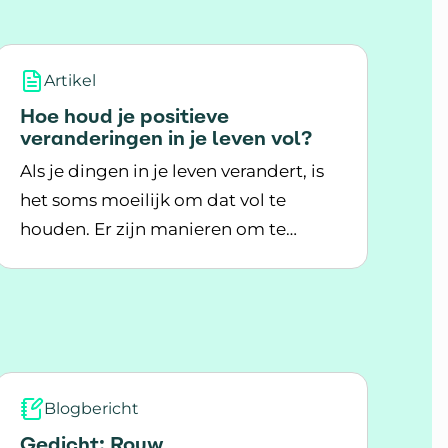
Artikel
Hoe houd je positieve
veranderingen in je leven vol?
Als je dingen in je leven verandert, is
het soms moeilijk om dat vol te
houden. Er zijn manieren om te
 mensen met MS
Lees meer over Hoe houd je positieve veranderingen
zorgen dat het wel lukt.
Blogbericht
Gedicht; Rouw