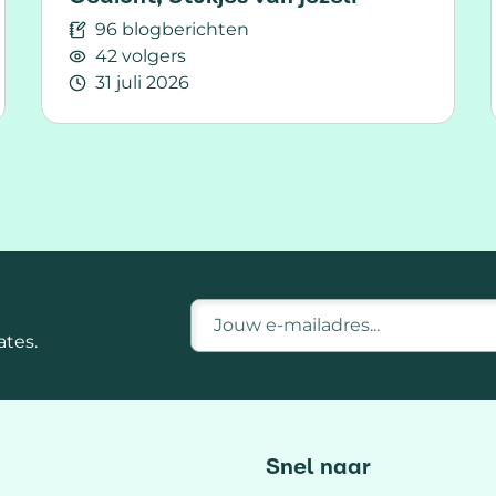
96 blogberichten
42 volgers
31 juli 2026
lf
Lees meer over Gedicht; Stukjes van Jezelf
E-mailadres
tes.
Snel naar