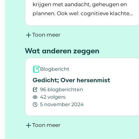
krijgen met aandacht, geheugen en
plannen. Ook wel: cognitieve klachten
Lees meer over Cognitieve problemen en
of hersenmist. Hoe ontstaan deze
klachten en wat merk je als je hier last
Toon meer
van hebt?
Wat anderen zeggen
Blogbericht
Gedicht; Over hersenmist
96 blogberichten
42 volgers
5 november 2024
Lees meer over Gedicht; Over hersenmis
Toon meer