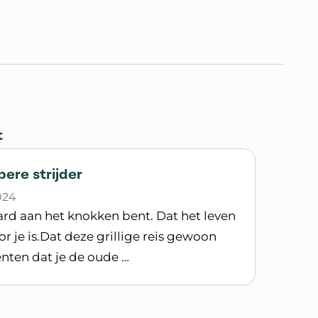
t
ere strijder
024
hard aan het knokken bent. Dat het leven
oor je is.Dat deze grillige reis gewoon
nten dat je de oude …