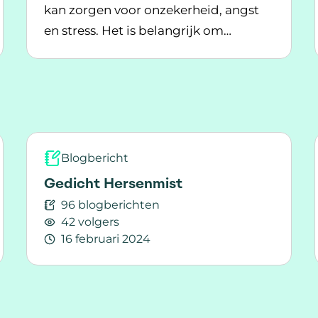
kan zorgen voor onzekerheid, angst
en stress. Het is belangrijk om
 hersenmist bij MS
Lees meer over Hoe blijf je mentaal fit met de
mentaal fit te blijven.
Blogbericht
Gedicht Hersenmist
96 blogberichten
42 volgers
16 februari 2024
t
Lees meer over Gedicht Hersenmist