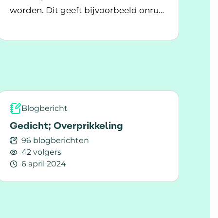
worden. Dit geeft bijvoorbeeld onrust
Lees meer over Overprikkeling bij MS
en stress. Wat kun je doen bij
 juiste mindset?
overprikkeling?
Blogbericht
Gedicht; Overprikkeling
96 blogberichten
42 volgers
6 april 2024
Lees meer over Gedicht; Overprikkeling