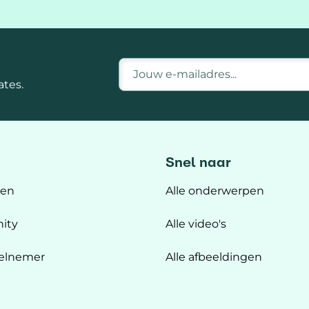
E-mailadres
tes.
Snel naar
ten
Alle onderwerpen
ity
Alle video's
elnemer
Alle afbeeldingen
n