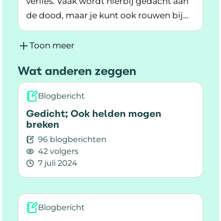
verlies. Vaak wordt hierbij gedacht aan
de dood, maar je kunt ook rouwen bij
Lees meer over Levend verlies bij MS
verlies van gezondheid.
Toon meer
Wat anderen zeggen
Blogbericht
Gedicht; Ook helden mogen
breken
96 blogberichten
42 volgers
7 juli 2024
Lees meer over Gedicht; Ook helden mogen b
Blogbericht