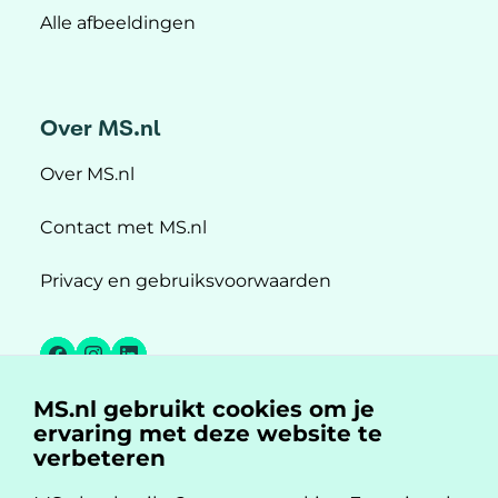
Alle afbeeldingen
Over MS.nl
Over MS.nl
Contact met MS.nl
Privacy en gebruiksvoorwaarden
Facebook
Instagram
LinkedIn
MS.nl gebruikt cookies om je
MS.nl is een initiatief van:
ervaring met deze website te
verbeteren