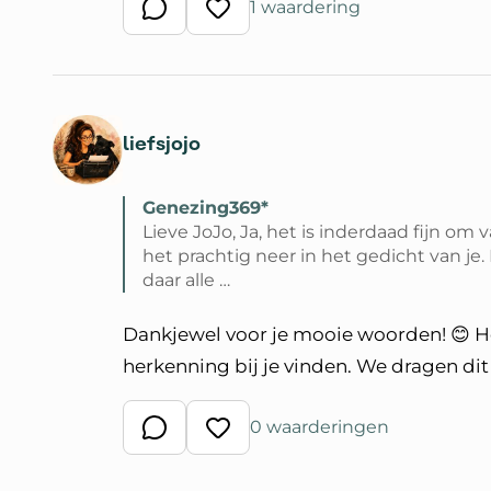
1 waardering
Schrijf een reactie
Waardeer reactie
liefsjojo
Genezing369*
Lieve JoJo, Ja, het is inderdaad fijn om
het prachtig neer in het gedicht van je.
daar alle …
Lees volledige reactie van Genezing3
Dankjewel voor je mooie woorden! 😊 He
herkenning bij je vinden. We dragen dit s
0 waarderingen
Schrijf een reactie
Waardeer reactie