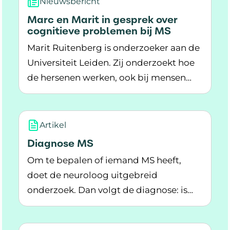
Nieuwsbericht
Marc en Marit in gesprek over
cognitieve problemen bij MS
Marit Ruitenberg is onderzoeker aan de
Universiteit Leiden. Zij onderzoekt hoe
de hersenen werken, ook bij mensen
Lees meer over Marc en Marit in gesprek over 
met MS. Marc Damhuis heeft sinds 2020
de diagnose MS en bezocht een
bijeenkomst van de Cognitietour. In dit
Artikel
gesprek praten ze over cognitieve
Diagnose MS
klachten en wat de Cognitietour heeft
Om te bepalen of iemand MS heeft,
opgeleverd.
doet de neuroloog uitgebreid
onderzoek. Dan volgt de diagnose: is
Lees meer over Diagnose MS
het MS?