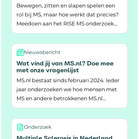
Bewegen, zitten en slapen spelen een
rol bij MS, maar hoe werkt dat precies?
Meedoen aan het RISE MS onderzoek
Lees meer over RISE MS - Onderzoek naar beweg
helpt om die vraag te beantwoorden en
je krijgt inzicht in jouw dagelijks ritme.
Nieuwsbericht
Wat vind jij van MS.nl? Doe mee
met onze vragenlijst
MS.nl bestaat sinds februari 2024. Ieder
jaar onderzoeken we hoe mensen met
MS en andere betrokkenen MS.nl
Lees meer over Wat vind jij van MS.nl? Doe me
ervaren. De uitkomsten gebruiken we
om MS.nl verder te verbeteren. En om
ervoor te zorgen dat de website steeds
Onderzoek
blijft aansluiten bij wat mensen met MS
Multiple Sclerosis in Nederland.