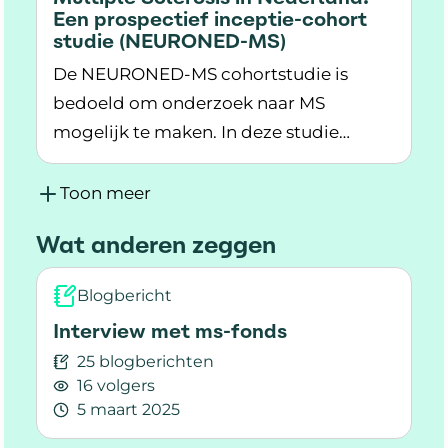
en hun naasten nodig hebben. Vul jij
Een prospectief inceptie-cohort
studie (NEURONED-MS)
onze vragenlijst in?
De NEURONED-MS cohortstudie is
bedoeld om onderzoek naar MS
mogelijk te maken. In deze studie
Lees meer over Multiple Sclerosis in Nederla
worden gegevens verzameld die
gebruikt worden voor verschillende
Toon meer
onderzoeken naar MS.
Wat anderen zeggen
Blogbericht
Interview met ms-fonds
25 blogberichten
16 volgers
5 maart 2025
Lees meer over Interview met ms-fonds