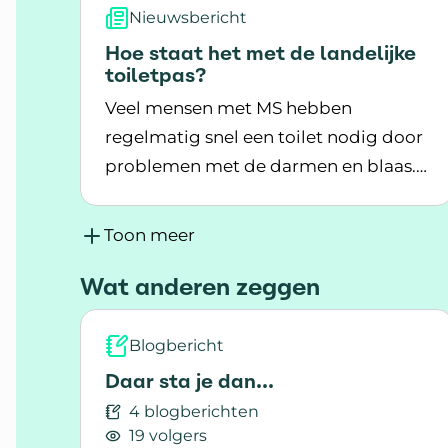
Nieuwsbericht
Hoe staat het met de landelijke
toiletpas?
Veel mensen met MS hebben
regelmatig snel een toilet nodig door
problemen met de darmen en blaas.
Lees meer over Hoe staat het met de land
Dat geldt ook voor veel andere
Nederlanders. Maar 1 officiële
Toon meer
toiletpas? Die bestaat nog niet.
Wat anderen zeggen
Binnenkort gaat dat waarschijnlijk
veranderen.
Blogbericht
Daar sta je dan...
4 blogberichten
19 volgers