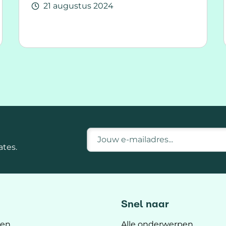
21 augustus 2024
Lees meer over T O I L E T P A S
E-mailadres
tes.
Snel naar
ten
Alle onderwerpen