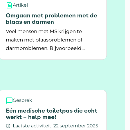
Artikel
Omgaan met problemen met de
blaas en darmen
Veel mensen met MS krijgen te
maken met blaasproblemen of
darmproblemen. Bijvoorbeeld
Lees meer over Omgaan met problemen met de b
moeite om plas of ontlasting op te
houden. Je kunt hiermee leren
omgaan.
Gesprek
Eén medische toiletpas die echt
werkt – help mee!
Laatste activiteit:
22 september 2025