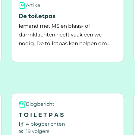
Artikel
De toiletpas
Iemand met MS en blaas- of
darmklachten heeft vaak een wc
nodig. De toiletpas kan helpen om
Lees meer over De toiletpas
snel toegang te krijgen tot een toilet.
elijke toiletpas?
Blogbericht
T O I L E T P A S
4 blogberichten
19 volgers