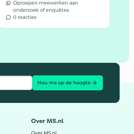
Oproepen meewerken aan
onderzoek of enquêtes
0 reacties
Lees meer over Eén medische toiletpas die echt we
Hou me op de hoogte
Over MS.nl
Over MS.nl