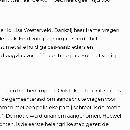
nt wie naar de wc moet, heeft geen tijd voor
erlid Lisa Westerveld. Dankzij haar Kamervragen
e zaak. Eind vorig jaar organiseerde het
t met alle huidige pas-aanbieders en
 draagvlak voor één centrale pas. Hoe dat verliep,
rhalen hebben impact. Ook lokaal boek ik succes.
ij de gemeenteraad om aandacht te vragen voor
amen met een politieke partij schreef ik de motie:
!”
. De motie werd unaniem aangenomen. Hoewel
chten, is de eerste belangrijke stap gezet: de