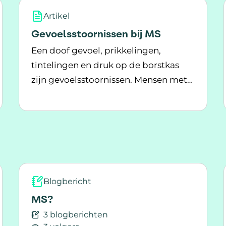
Artikel
Gevoelsstoornissen bij MS
Een doof gevoel, prikkelingen,
tintelingen en druk op de borstkas
zijn gevoelsstoornissen. Mensen met
Lees meer over Gevoelsstoornissen bij MS
MS kunnen hier last van hebben.
gevoel in handen en voeten
Blogbericht
MS?
3 blogberichten