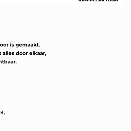
oor is gemaakt.
alles door elkaar,
htbaar.
l,