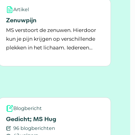
Artikel
Zenuwpijn
MS verstoort de zenuwen. Hierdoor
kun je pijn krijgen op verschillende
plekken in het lichaam. Iedereen
Lees meer over Zenuwpijn
ervaart zenuwpijn anders.
Blogbericht
Gedicht; MS Hug
96 blogberichten