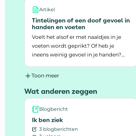
Artikel
Tintelingen of een doof gevoel in
handen en voeten
Voelt het alsof er met naaldjes in je
voeten wordt geprikt? Of heb je
ineens weinig gevoel in je handen?
Lees meer over Tintelingen of een doof 
Dit kan komen door MS.
Toon meer
Wat anderen zeggen
Blogbericht
Ik ben ziek
3 blogberichten