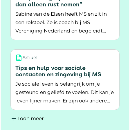
dan alleen rust nemen”
Sabine van de Elsen heeft MS en zit in
een rolstoel. Ze is coach bij MS
Vereniging Nederland en begeleidt
Lees meer over Ontspanning bij MS: “Het is me
mensen met MS. Ze werkt als
fysiotherapeut en zet zich in voor
gelijkheid op de werkvloer. Ook volgt ze
Artikel
nog een opleiding tot psycholoog.
Tips en hulp voor sociale
Vanuit haar professionele kennis én haar
contacten en zingeving bij MS
eigen ervaring met MS, vertelt ze over
Je sociale leven is belangrijk om je
het belang van ontspanning in het
gesteund en geliefd te voelen. Dit kan je
dagelijks leven.
leven fijner maken. Er zijn ook andere
Lees meer over Tips en hulp voor sociale conta
dingen die je leven waardevol kunnen
maken. Zoals geloof of een hobby. Hoe
Toon meer
zorg je voor een sociaal leven en