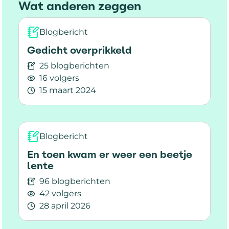
Wat anderen zeggen
zingeving waar je je goed bij voelt?
Blogbericht
Gedicht overprikkeld
25 blogberichten
16 volgers
15 maart 2024
Lees meer over Gedicht overprikkeld
Blogbericht
En toen kwam er weer een beetje
lente
96 blogberichten
42 volgers
28 april 2026
Lees meer over En toen kwam er weer een beet