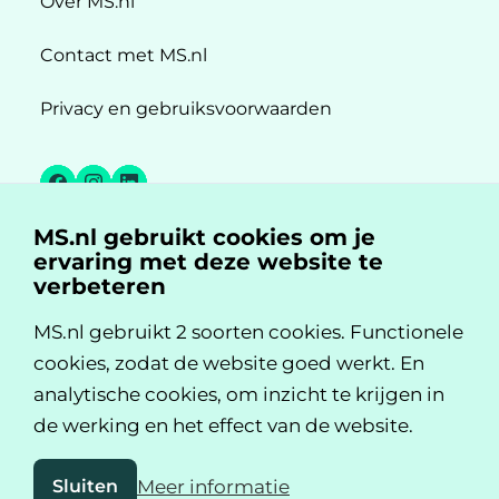
Over MS.nl
Contact met MS.nl
Privacy en gebruiksvoorwaarden
Facebook
Instagram
LinkedIn
MS.nl gebruikt cookies om je
MS.nl is een initiatief van:
ervaring met deze website te
verbeteren
MS.nl gebruikt 2 soorten cookies. Functionele
cookies, zodat de website goed werkt. En
analytische cookies, om inzicht te krijgen in
de werking en het effect van de website.
Sluiten
Meer informatie