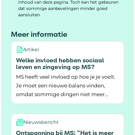
inhoud van deze pagina. Toch kan het gebeuren
dat sommige aanbevelingen minder goed
aansluiten.
Meer informatie
Artikel
Welke invloed hebben sociaal
leven en zingeving op MS?
MS heeft veel invloed op hoe je je voelt.
Je moet een nieuwe balans vinden,
omdat sommige dingen niet meer
Lees meer over Welke invloed hebben sociaal 
lukken. Verbinding met anderen en
zingeving helpen daarbij. Ze geven
steun, kracht en meer rust.
Nieuwsbericht
Ontspanning bij MS: “Het is meer