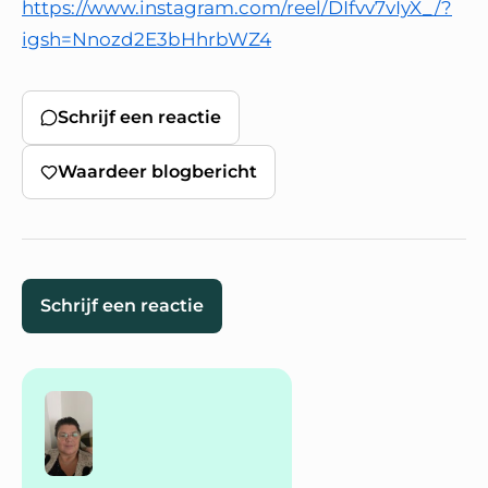
https://www.instagram.com/reel/DIfvv7vIyX_/?
igsh=Nnozd2E3bHhrbWZ4
Schrijf een reactie
Waardeer blogbericht
Schrijf een reactie