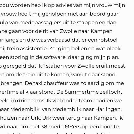
r zou worden heb ik op advies van mijn vrouw mijn
n vrouw heeft mij geholpen met aan boord gaan
 hulp van medepassagiers uit te stappen en dan
n te gaan voor de rit van Zwolle naar Kampen.
 langs en die was verbaasd dat er een rolstoel
 trein assistentie. Zei ging bellen en wat bleek
een storing in de software, daar ging mijn plan.
o geregeld dat ik 1 station voor Zwolle eruit moest
n om de trein uit te komen, vanuit daar stond
e brengen. De taxi chauffeur was zo aardig om me
mertime al klaar stond. De Summertime zeiltocht
d in drie teams. Ik viel onder team rood en we
 naar Medemblik, van Medemblik naar Harlingen,
khuizen naar Urk, Urk weer terug naar Kampen. Ik
uwd naar om met 38 mede MS'ers op een boot te