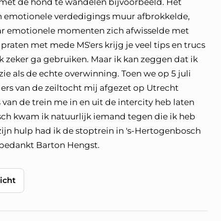
met de hond te wandelen bijvoorbeeld. Het
jn emotionele verdedigings muur afbrokkelde,
r emotionele momenten zich afwisselde met
raten met mede MS'ers krijg je veel tips en trucs
k zeker ga gebruiken. Maar ik kan zeggen dat ik
ie als de echte overwinning. Toen we op 5 juli
s van de zeiltocht mij afgezet op Utrecht
an de trein me in en uit de intercity heb laten
ch kwam ik natuurlijk iemand tegen die ik heb
ijn hulp had ik de stoptrein in 's-Hertogenbosch
g bedankt Barton Hengst.
icht