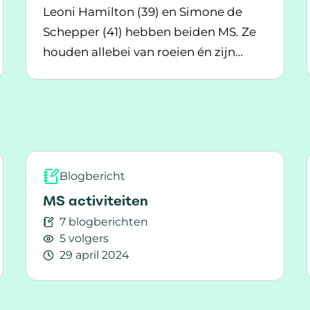
Leoni Hamilton (39) en Simone de
Schepper (41) hebben beiden MS. Ze
gebied
houden allebei van roeien én zijn
Lees meer over Twee vriendinnen over roeien
goede vriendinnen. Ze vertellen over
de rol die de roeiclub speelt in hun
levens en de impact die MS heeft op
hun vriendschap.
Blogbericht
MS activiteiten
7 blogberichten
5 volgers
29 april 2024
Lees meer over MS activiteiten