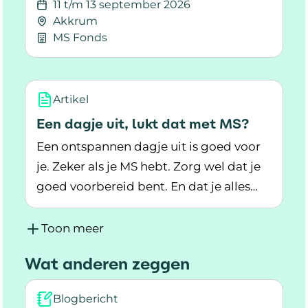
11 t/m 13 september 2026
Akkrum
MS Fonds
Lees meer over MS-Kinderkamp (18-25 jaar)
Artikel
Een dagje uit, lukt dat met MS?
Een ontspannen dagje uit is goed voor
je. Zeker als je MS hebt. Zorg wel dat je
goed voorbereid bent. En dat je alles
Lees meer over Een dagje uit, lukt dat met MS
wat je nodig hebt, meeneemt.
Toon meer
Wat anderen zeggen
Blogbericht