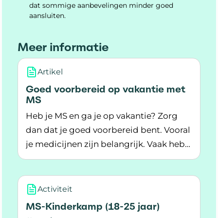
dat sommige aanbevelingen minder goed
aansluiten.
Meer informatie
Artikel
Goed voorbereid op vakantie met
MS
Heb je MS en ga je op vakantie? Zorg
dan dat je goed voorbereid bent. Vooral
je medicijnen zijn belangrijk. Vaak heb
Lees meer over Goed voorbereid op vakantie 
je daarvoor een officiële verklaring
nodig.
Activiteit
MS-Kinderkamp (18-25 jaar)