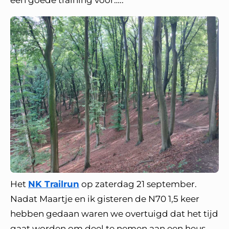
een goede training voor…..
Het
NK Trailrun
op zaterdag 21 september.
Nadat Maartje en ik gisteren de N70 1,5 keer
hebben gedaan waren we overtuigd dat het tijd
gaat worden om deel te nemen aan een heus