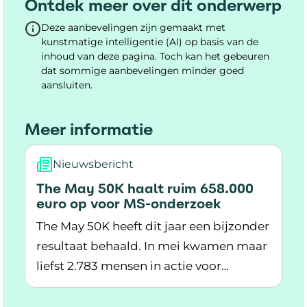
Ontdek meer over dit onderwerp
Deze aanbevelingen zijn gemaakt met
kunstmatige intelligentie (AI) op basis van de
inhoud van deze pagina. Toch kan het gebeuren
dat sommige aanbevelingen minder goed
aansluiten.
Meer informatie
Nieuwsbericht
The May 50K haalt ruim 658.000
euro op voor MS-onderzoek
The May 50K heeft dit jaar een bijzonder
resultaat behaald. In mei kwamen maar
liefst 2.783 mensen in actie voor
Lees meer over The May 50K haalt ruim 658.0
onderzoek naar MS. Samen haalden zij
658.282 euro op. Dat is het hoogste