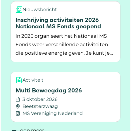
bedrag dat in Nederland ooit met deze
Nieuwsbericht
sportieve actie is opgehaald.
Inschrijving activiteiten 2026
Nationaal MS Fonds geopend
In 2026 organiseert het Nationaal MS
Fonds weer verschillende activiteiten
die positieve energie geven. Je kunt je
Lees meer over Inschrijving activiteiten 2026
nu inschrijven.
Activiteit
Multi Beweegdag 2026
3 oktober 2026
Beetsterzwaag
MS Vereniging Nederland
Lees meer over Multi Beweegdag 2026
Toon meer