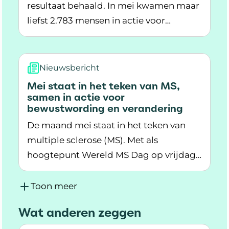
resultaat behaald. In mei kwamen maar
liefst 2.783 mensen in actie voor
Lees meer over The May 50K haalt ruim 658.0
onderzoek naar MS. Samen haalden zij
658.282 euro op. Dat is het hoogste
bedrag dat in Nederland ooit met deze
Nieuwsbericht
sportieve actie is opgehaald.
Mei staat in het teken van MS,
samen in actie voor
bewustwording en verandering
De maand mei staat in het teken van
multiple sclerose (MS). Met als
hoogtepunt Wereld MS Dag op vrijdag
Lees meer over Mei staat in het teken van MS,
30 mei. MS is een ziekte die moeilijk te
voorspellen is. Ruim 36.000 mensen in
Toon meer
Nederland hebben MS. Dit beïnvloedt
Wat anderen zeggen
hun dagelijks leven. Deze maand zijn er