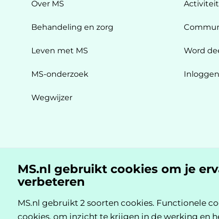
Over MS
Activitei
Behandeling en zorg
Commun
Leven met MS
Word de
MS-onderzoek
Inlogge
Wegwijzer
MS.nl gebruikt cookies om je er
MS.nl is een initiatief van:
verbeteren
MS.nl gebruikt 2 soorten cookies. Functionele co
cookies, om inzicht te krijgen in de werking en h