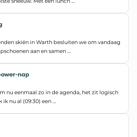
ste sneeuw. Met een lunch …
g
tenden skiën in Warth besluiten we om vandaag
loopschoenen aan en samen …
 power-nap
m nu eenmaal zo in de agenda, het zit logisch
ik nu al (09:30) een …