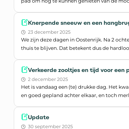
pad om nog te kunnen genieten van de mooi
Lees blogpost
Knerpende sneeuw en een hangbru
23 december 2025
We zijn deze dagen in Oostenrijk. Na 2 och
thuis te blijven. Dat betekent dus de hard
Lees blogpost
Verkeerde zooltjes en tijd voor een
2 december 2025
Het is vandaag een (te) drukke dag. Het kwa
en goed gepland achter elkaar, en toch merk 
Lees blogpost
Update
30 september 2025