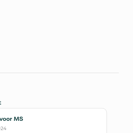
t
voor MS
024