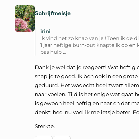
Schrijfmeisje
irini
Ik vind het zo knap van je ! Toen ik de 
1 jaar heftige burn-out knapte ik op en k
pas hulp …
Lees volledige reactie van irini
Dank je wel dat je reageert! Wat heftig d
snap je te goed. Ik ben ook in een gro
geduurd. Het was echt heel zwart allemaa
naar voelen. Tijd is het enige wat gaat 
is gewoon heel heftig en naar en dat m
denkt: hee, nu voel ik me ietsje beter. Ec
Sterkte.