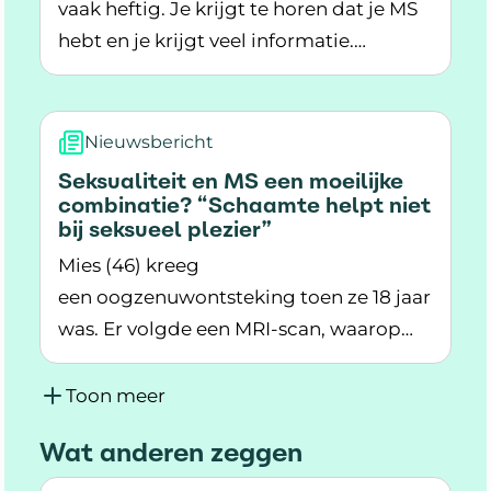
vaak heftig. Je krijgt te horen dat je MS
hebt en je krijgt veel informatie.
Lees meer over Wat gebeurt er rondom de di
Bijvoorbeeld over de aandoening,
medicatie en behandelingen.
Nieuwsbericht
Seksualiteit en MS een moeilijke
combinatie? “Schaamte helpt niet
bij seksueel plezier”
Mies (46) kreeg
een oogzenuwontsteking toen ze 18 jaar
was. Er volgde een MRI-scan, waarop
Lees meer over Seksualiteit en MS een moeilijk
meerdere ontstekingen te zien waren.
Binnen een jaar had ze nog een schub.
Toon meer
Ze kreeg de diagnose RRMS. Inmiddels
Wat anderen zeggen
heeft ze SPMS met verschillende
klachten. Zoals moeite met lopen,