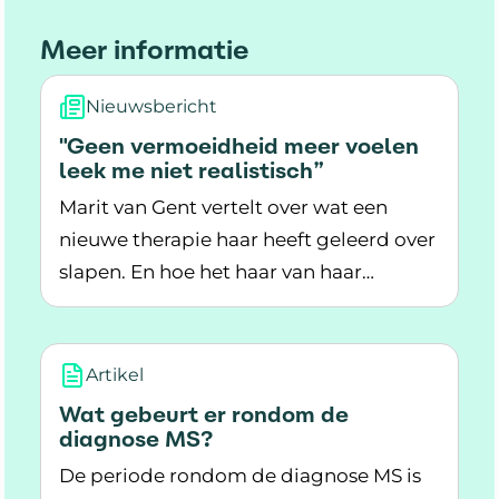
Meer informatie
Nieuwsbericht
"Geen vermoeidheid meer voelen
leek me niet realistisch”
Marit van Gent vertelt over wat een
nieuwe therapie haar heeft geleerd over
slapen. En hoe het haar van haar
Lees meer over "Geen vermoeidheid meer voelen
chronische vermoeidheid heeft
afgeholpen.
Artikel
Wat gebeurt er rondom de
diagnose MS?
De periode rondom de diagnose MS is