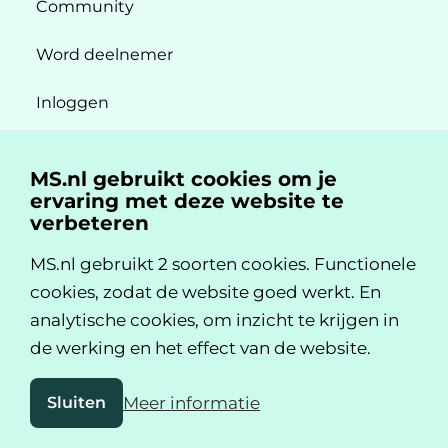
Community
Word deelnemer
Inloggen
MS.nl gebruikt cookies om je
Snel naar
ervaring met deze website te
verbeteren
Alle onderwerpen
MS.nl gebruikt 2 soorten cookies. Functionele
Alle video's
cookies, zodat de website goed werkt. En
analytische cookies, om inzicht te krijgen in
Alle afbeeldingen
de werking en het effect van de website.
Sluiten
Meer informatie
Over MS.nl