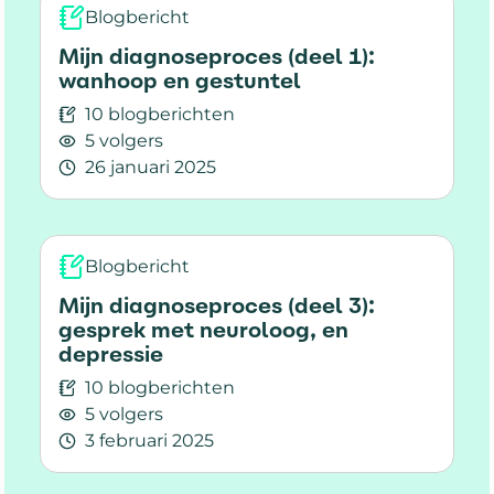
Blogbericht
cognitieve problemen en incontinentie.
Mijn diagnoseproces (deel 1):
MS zorgde de afgelopen jaren ook
wanhoop en gestuntel
voor seksuele klachten en problemen in
10 blogberichten
haar relatie.
5 volgers
26 januari 2025
Lees meer over Mijn diagnoseproces (deel 1): 
Blogbericht
Mijn diagnoseproces (deel 3):
gesprek met neuroloog, en
depressie
10 blogberichten
5 volgers
3 februari 2025
Lees meer over Mijn diagnoseproces (deel 3): 