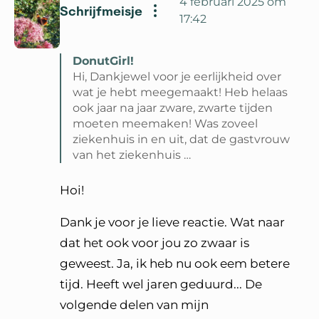
4 februari 2025 om
Schrijfmeisje
17:42
DonutGirl!
Hi, Dankjewel voor je eerlijkheid over
wat je hebt meegemaakt! Heb helaas
ook jaar na jaar zware, zwarte tijden
moeten meemaken! Was zoveel
ziekenhuis in en uit, dat de gastvrouw
van het ziekenhuis …
Lees volledige reactie van DonutGirl!
Hoi!
Dank je voor je lieve reactie. Wat naar
dat het ook voor jou zo zwaar is
geweest. Ja, ik heb nu ook eem betere
tijd. Heeft wel jaren geduurd... De
volgende delen van mijn