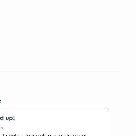
t
d up!
25
 Ja het is de afgelopen weken niet