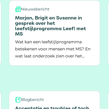
Nieuwsbericht
Marjan, Brigit en Susanne in
gesprek over het
leefstijlprogramma Leef! met
MS
Wat kan een leefstijlprogramma
betekenen voor mensen met MS? En
t om perfectie"
wat laat onderzoek zien over het
Lees meer over Marjan, Brigit en Susanne in 
effect ervan? In dit interview gaan
Marjan Vriesman, Brigit de Jong en
Susanne Voogd met elkaar in
gesprek. Alle drie hebben ze ervaring
met het leefstijlprogramma Leef! met
MS.
Blogbericht
Acceptatie en troubles of toch