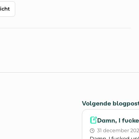
icht
Volgende blogpos
Damn, I fucke
31 december 20
Damn, I fucked up!