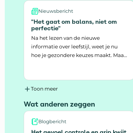
Nieuwsbericht
"Het gaat om balans, niet om
perfectie"
Na het lezen van de nieuwe
informatie over leefstijl, weet je nu
hoe je gezondere keuzes maakt. Maar,
Lees meer over "Het gaat om balans, nie
hoe houd je die nieuwe gewoontes
vol? En wat doe je als het even
tegenzit?
Toon meer
Wat anderen zeggen
Blogbericht
Het gevoel controle en grip kwijt