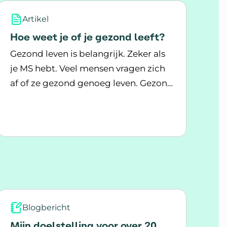
Artikel
Hoe weet je of je gezond leeft?
Gezond leven is belangrijk. Zeker als
je MS hebt. Veel mensen vragen zich
af of ze gezond genoeg leven. Gezond
Lees meer over Hoe weet je of je gezond leeft?
leven gaat over je voeding, beweging,
slaap, ontspanning, sociale steun en
zin geven aan je leven. Hoe gaat dit
gesprek over het leefstijlprogramma Leef! met MS
bij jou?
Blogbericht
Mijn doelstelling voor over 20