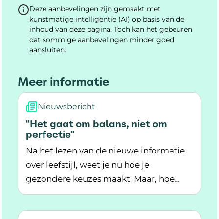
Deze aanbevelingen zijn gemaakt met
kunstmatige intelligentie (AI) op basis van de
inhoud van deze pagina. Toch kan het gebeuren
dat sommige aanbevelingen minder goed
aansluiten.
Meer informatie
Nieuwsbericht
"Het gaat om balans, niet om
perfectie"
Na het lezen van de nieuwe informatie
over leefstijl, weet je nu hoe je
gezondere keuzes maakt. Maar, hoe
Lees meer over "Het gaat om balans, niet om p
houd je die nieuwe gewoontes vol? En
wat doe je als het even tegenzit?