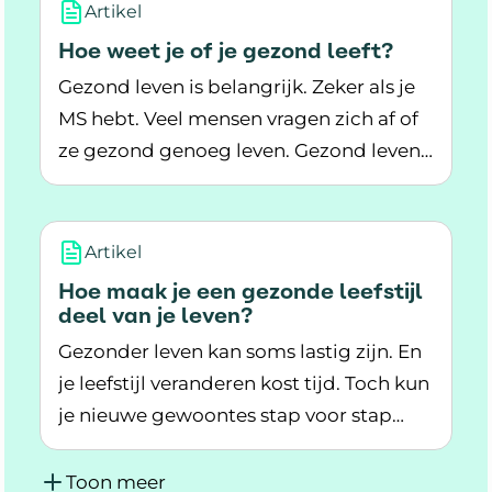
Artikel
Hoe weet je of je gezond leeft?
Gezond leven is belangrijk. Zeker als je
MS hebt. Veel mensen vragen zich af of
ze gezond genoeg leven. Gezond leven
Lees meer over Hoe weet je of je gezond leeft?
gaat over je voeding, beweging, slaap,
ontspanning, sociale steun en zin geven
aan je leven. Hoe gaat dit bij jou?
Artikel
Hoe maak je een gezonde leefstijl
deel van je leven?
Gezonder leven kan soms lastig zijn. En
je leefstijl veranderen kost tijd. Toch kun
je nieuwe gewoontes stap voor stap
Lees meer over Hoe maak je een gezonde leefsti
onderdeel laten worden van je leven.
Hoe doe je dit?
Toon meer