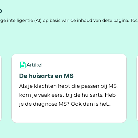
p
e intelligentie (AI) op basis van de inhoud van deze pagina. 
Artikel
De huisarts en MS
Als je klachten hebt die passen bij MS,
kom je vaak eerst bij de huisarts. Heb
je de diagnose MS? Ook dan is het
Lees meer over De huisarts en MS
belangrijk dat je huisarts betrokken is.
gevoel in handen en voeten