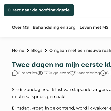
Direct naar de inhoud
Direct naar de hoofdnavigatie
Over MS
Behandeling en zorg
Leven met MS
Home
Blogs
Omgaan met een nieuwe reali
Twee dagen na mijn eerste k
0 reacties
276× gelezen
1 waardering
8 
Sinds zondag heb ik last van slapende vingers
doktersafspraak gemaakt.
Dinsdag, vroeg in de ochtend, word ik wakker e