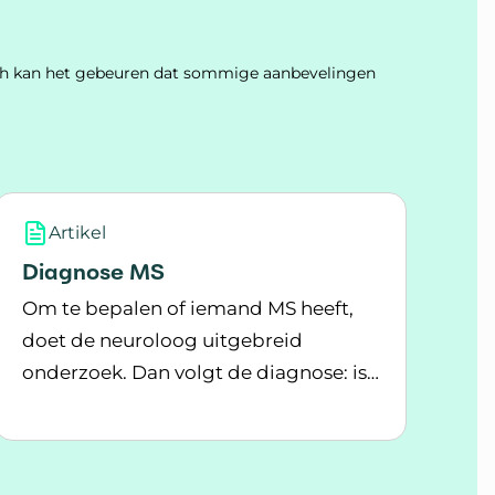
Toch kan het gebeuren dat sommige aanbevelingen
Artikel
Diagnose MS
Om te bepalen of iemand MS heeft,
doet de neuroloog uitgebreid
onderzoek. Dan volgt de diagnose: is
Lees meer over Diagnose MS
het MS?