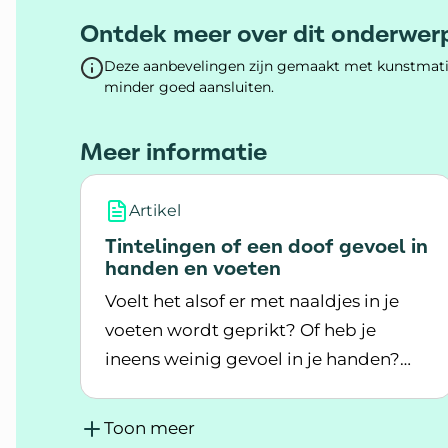
Ontdek meer over dit onderwer
Deze aanbevelingen zijn gemaakt met kunstmatig
minder goed aansluiten.
Meer informatie
Artikel
Tintelingen of een doof gevoel in
handen en voeten
Voelt het alsof er met naaldjes in je
voeten wordt geprikt? Of heb je
ineens weinig gevoel in je handen?
Lees meer over Tintelingen of een doof 
Dit kan komen door MS.
Toon meer