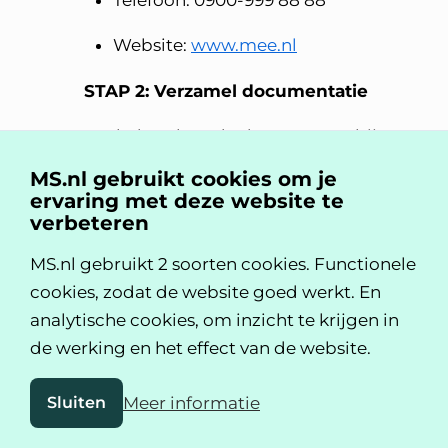
Telefoon: 0900-999 88 88
Website:
www.mee.nl
STAP 2: Verzamel documentatie
Zoek de volgende documenten bij
elkaar:
MS.nl gebruikt cookies om je
ervaring met deze website te
De afwijzingsbrief van de WMO
verbeteren
(check de datum: is deze minder dan
MS.nl gebruikt 2 soorten cookies. Functionele
6 weken oud? Dan kun je nog
cookies, zodat de website goed werkt. En
bezwaar maken)
analytische cookies, om inzicht te krijgen in
Recente brieven of verslagen van je
de werking en het effect van de website.
neuroloog over jouw MS
Sluiten
Meer informatie
Medische informatie over je man
(diagnose, beperkingen)