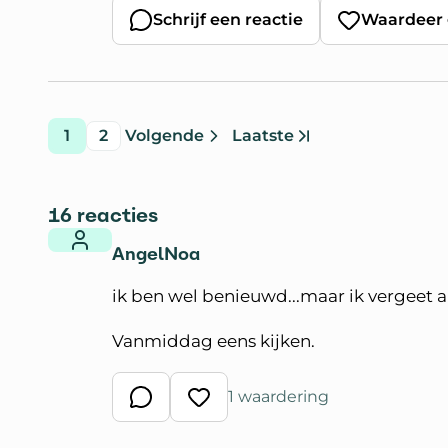
Schrijf een reactie
Waardeer 
1
2
Volgende
Laatste
pagina
pagina
pagina
pagina
Ga naar
16 reacties
AngelNoa
ik ben wel benieuwd...maar ik vergeet alt
Vanmiddag eens kijken.
1 waardering
Schrijf een reactie
Waardeer reactie