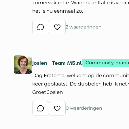
zomervakantie. Want naar Italië is voor
het is nu eenmaal zo.
2 waarderingen
Schrijf een reactie
Waardeer reactie
Josien - Team MS.nl
Community-mana
Dag Fratema, welkom op de community v
keer geplaatst. De dubbelen heb ik net
Groet Josien
0 waarderingen
Schrijf een reactie
Waardeer reactie