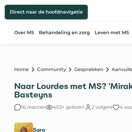
Direct naar de inhoud
Direct naar de hoofdnavigatie
Over MS
Behandeling en zorg
Leven met MS
Home
Community
Gesprekken
Aanvull
Naar Lourdes met MS? 'Mirake
Basteyns
16 reacties
403× gelezen
2 volgers
4 wa
Sara