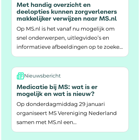
Met handig overzicht en
deelopties kunnen zorgverleners
makkelijker verwijzen naar MS.nl
Op MS.nl is het vanaf nu mogelijk om
snel onderwerpen, uitlegvideo’s en
informatieve afbeeldingen op te zoeken
Lees meer over Met handig overzicht en deelop
om deze te delen met een patiënt via
ms.nl/overzicht. Ook is het via
verschillende deelopties eenvoudig om
Nieuwsbericht
informatie op MS.nl te delen met een
Medicatie bij MS: wat is er
QR-code of via e-mail. Het achterlaten
mogelijk en wat is nieuw?
van een eigen e-mailadres is niet nodig.
Op donderdagmiddag 29 januari
Deze nieuwe functionaliteiten zijn
organiseert MS Vereniging Nederland
ontwikkeld, zodat zorgverleners MS.nl
samen met MS.nl een
makkelijker kunnen inzetten tijdens het
Lees meer over Medicatie bij MS: wat is er mog
informatiemiddag over medicatie bij
contact met patiënten.