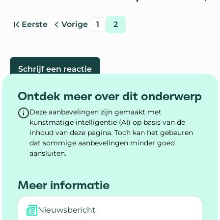
Eerste
Vorige
1
2
pagina
pagina
pagina
pagina
Ga naar
Schrijf een reactie
Ontdek meer over dit onderwerp
Deze aanbevelingen zijn gemaakt met
kunstmatige intelligentie (AI) op basis van de
inhoud van deze pagina. Toch kan het gebeuren
dat sommige aanbevelingen minder goed
aansluiten.
Meer informatie
Nieuwsbericht