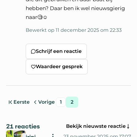
hebben? Daar ben ik wel nieuwsgierig
naar🧐☺️
Bewerkt op 11 december 2025 om 22:33
Schrijf een reactie
Waardeer gesprek
Eerste
Vorige
1
2
pagina
pagina
pagina
pagina
Ga naar
21 reacties
Bekijk nieuwste reactie
irini
23 november 2025 om 17:07