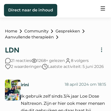
Direct naar de inhoud
Home
Community
Gesprekken
Aanvullende therapieën
LDN
21 reacties
1268× gelezen
8 volgers
2 waarderingen
Laatste activiteit: 5 juni 2026
irini
18 april 2024 om 18:15
Ik gebruik zelf sinds 3/4 jaar Loe Dose
Naltrexon. Zijn er hier ook meer mensen
die dit gebruiken en daar baat bij