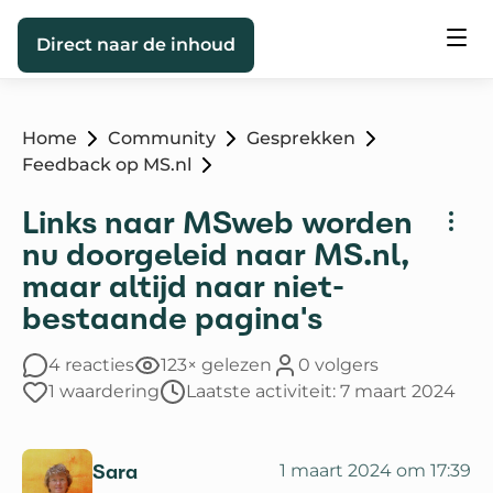
Direct naar de inhoud
Home
Community
Gesprekken
Feedback op MS.nl
Links naar MSweb worden
nu doorgeleid naar MS.nl,
maar altijd naar niet-
bestaande pagina's
4 reacties
123× gelezen
0 volgers
1 waardering
Laatste activiteit: 7 maart 2024
Sara
1 maart 2024 om 17:39