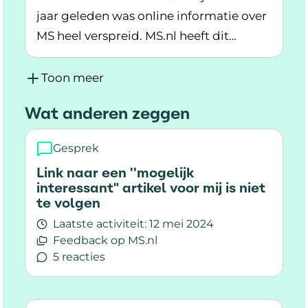
Deze nieuwe functionaliteiten zijn
jaar geleden was online informatie over
ontwikkeld, zodat zorgverleners MS.nl
MS heel verspreid. MS.nl heeft dit
makkelijker kunnen inzetten tijdens het
Lees meer over 1 jaar MS.nl: een jaar van groe
veranderd. In ons jaarverslag kijken we
contact met patiënten.
terug op een mooi en bijzonder eerste
Toon meer
jaar voor MS.nl. En vertellen we over
Wat anderen zeggen
onze plannen voor de toekomst.
Gesprek
Link naar een ''mogelijk
interessant" artikel voor mij is niet
te volgen
Laatste activiteit:
12 mei 2024
Feedback op MS.nl
5 reacties
Lees meer over Link naar een ''mogelijk interess