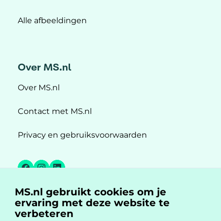
Alle afbeeldingen
Over MS.nl
Over MS.nl
Contact met MS.nl
Privacy en gebruiksvoorwaarden
Facebook
Instagram
LinkedIn
MS.nl gebruikt cookies om je
MS.nl is een initiatief van:
ervaring met deze website te
verbeteren