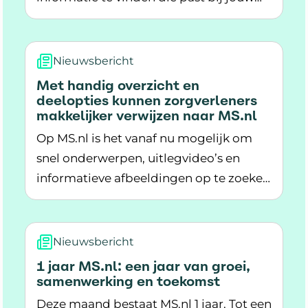
Lees meer over Nieuwe functie op MS.nl: slimm
interesses.
Nieuwsbericht
Met handig overzicht en
deelopties kunnen zorgverleners
makkelijker verwijzen naar MS.nl
Op MS.nl is het vanaf nu mogelijk om
snel onderwerpen, uitlegvideo’s en
informatieve afbeeldingen op te zoeken
Lees meer over Met handig overzicht en deelop
om deze te delen met een patiënt via
ms.nl/overzicht. Ook is het via
verschillende deelopties eenvoudig om
Nieuwsbericht
informatie op MS.nl te delen met een
1 jaar MS.nl: een jaar van groei,
QR-code of via e-mail. Het achterlaten
samenwerking en toekomst
van een eigen e-mailadres is niet nodig.
Deze maand bestaat MS.nl 1 jaar. Tot een