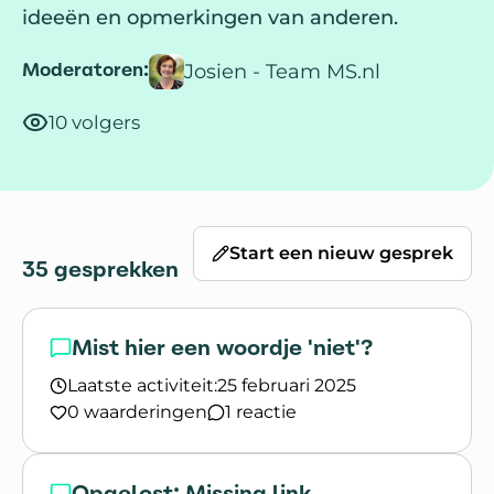
ideeën en opmerkingen van anderen.
Moderatoren:
Josien - Team MS.nl
10 volgers
Start een nieuw gesprek
35 gesprekken
Mist hier een woordje 'niet'?
Laatste activiteit:
25 februari 2025
0 waarderingen
1 reactie
Lees het gesprek `Mist hier een woordje 'niet'?`
Opgelost: Missing link