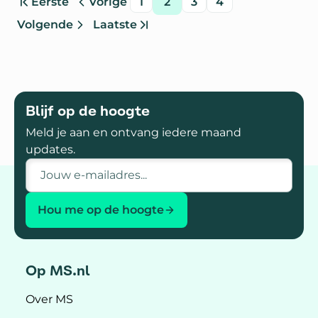
Eerste
Vorige
1
2
3
4
pagina
pagina
pagina
pagina
pagina
pagina
Ga naar
Volgende
Laatste
pagina
pagina
Blijf op de hoogte
Meld je aan en ontvang iedere maand
updates.
E-mailadres
Hou me op de hoogte
Op MS.nl
Over MS