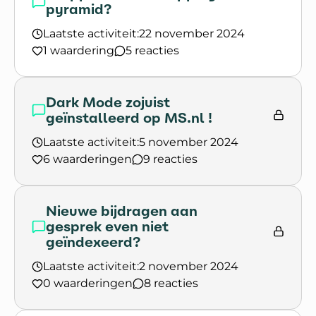
pyramid?
Laatste activiteit:
22 november 2024
1 waardering
5 reacties
Lees het gesprek `Stepped care of flipping the 
Dark Mode zojuist
geïnstalleerd op MS.nl !
Laatste activiteit:
5 november 2024
6 waarderingen
9 reacties
Lees het gesprek `Dark Mode zojuist geïnstalleer
Nieuwe bijdragen aan
gesprek even niet
geïndexeerd?
Laatste activiteit:
2 november 2024
0 waarderingen
8 reacties
Lees het gesprek `Nieuwe bijdragen aan gesprek