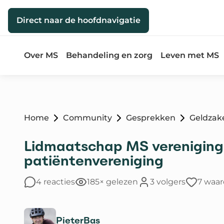
Direct naar de inhoud
Direct naar de hoofdnavigatie
Over MS
Behandeling en zorg
Leven met MS
Home
Community
Gesprekken
Geldzak
Lidmaatschap MS vereniging
patiëntenvereniging
4 reacties
185× gelezen
3 volgers
7 waa
PieterBas