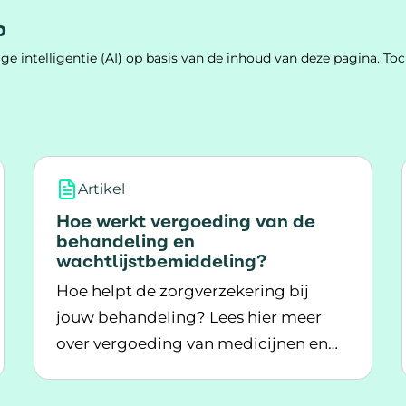
p
e intelligentie (AI) op basis van de inhoud van deze pagina. 
Artikel
Hoe werkt vergoeding van de
behandeling en
wachtlijstbemiddeling?
Hoe helpt de zorgverzekering bij
jouw behandeling? Lees hier meer
over vergoeding van medicijnen en
 inkomen en je kosten?
Lees meer over Hoe werkt vergoeding van de
wachtlijstbemiddeling.