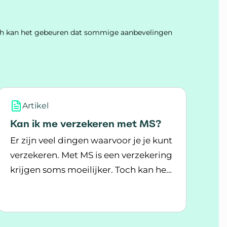
Toch kan het gebeuren dat sommige aanbevelingen
Artikel
Kan ik me verzekeren met MS?
Er zijn veel dingen waarvoor je je kunt
verzekeren. Met MS is een verzekering
krijgen soms moeilijker. Toch kan het
Lees meer over Kan ik me verzekeren met MS?
vaak. Soms betaal je er wel meer voor.
 behandeling en wachtlijstbemiddeling?