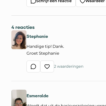
Schrijf een reactie
Waardeer 
4 reacties
Stephanie
Handige tip! Dank.
Groet Stephanie
2 waarderingen
Schrijf een reactie
Waardeer reactie
Esmeralde
Wordt dat uit de basisverzekering ver