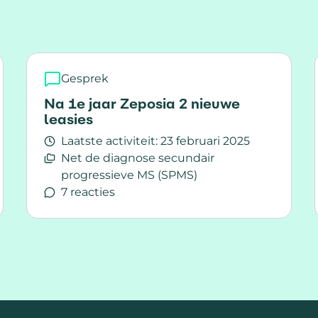
Gesprek
Na 1e jaar Zeposia 2 nieuwe
leasies
Laatste activiteit:
23 februari 2025
Net de diagnose secundair
progressieve MS (SPMS)
7 reacties
Lees meer over Na 1e jaar Zeposia 2 nieuwe le