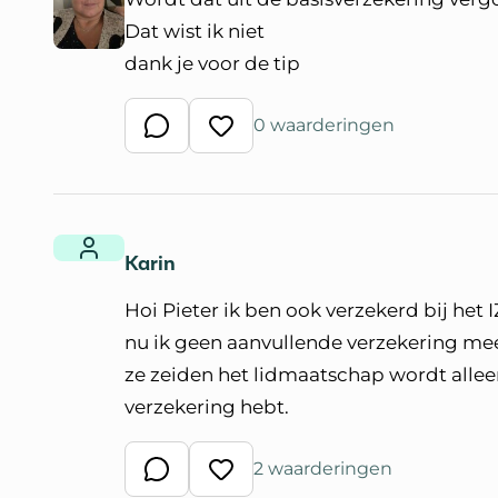
Dat wist ik niet
dank je voor de tip
0 waarderingen
Schrijf een reactie
Waardeer reactie
Karin
Hoi Pieter ik ben ook verzekerd bij het 
nu ik geen aanvullende verzekering me
ze zeiden het lidmaatschap wordt allee
verzekering hebt.
2 waarderingen
Schrijf een reactie
Waardeer reactie