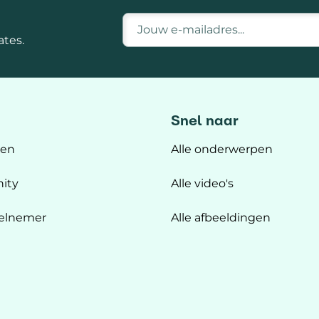
E-mailadres
tes.
Snel naar
ten
Alle onderwerpen
ity
Alle video's
elnemer
Alle afbeeldingen
n