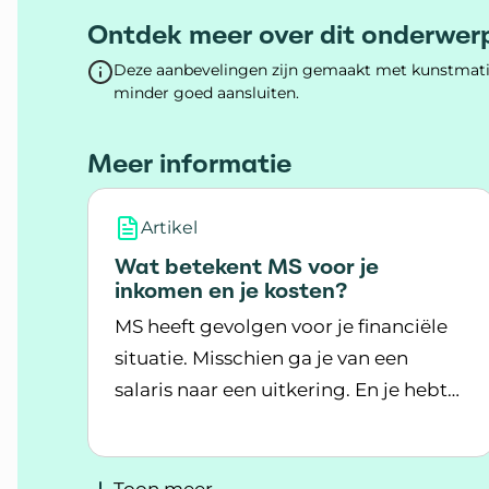
Ontdek meer over dit onderwer
Deze aanbevelingen zijn gemaakt met kunstmatig
minder goed aansluiten.
Meer informatie
Artikel
Wat betekent MS voor je
inkomen en je kosten?
MS heeft gevolgen voor je financiële
situatie. Misschien ga je van een
salaris naar een uitkering. En je hebt
Lees meer over Wat betekent MS voor je
kosten, denk maar aan je medische
behandeling.