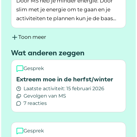
Door MS heb je minder energie. Door
slim met je energie om te gaan en je
activiteiten te plannen kun je de baas
Lees meer over Je energie verdelen met MS
blijven over je energie.
Toon meer
Wat anderen zeggen
Gesprek
Extreem moe in de herfst/winter
Laatste activiteit:
15 februari 2026
Gevolgen van MS
7 reacties
Lees meer over Extreem moe in de herfst/wint
Gesprek