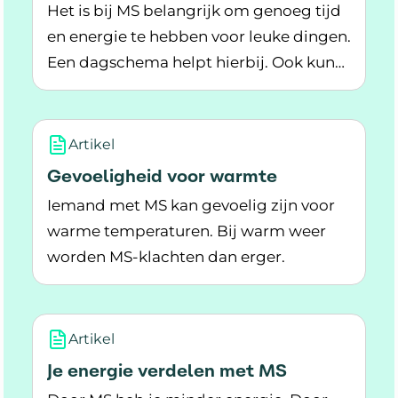
Het is bij MS belangrijk om genoeg tijd
en energie te hebben voor leuke dingen.
Een dagschema helpt hierbij. Ook kun
Lees meer over Hoe deel je je tijd goed in bij 
je advies krijgen van je MS-zorgverlener.
Artikel
Gevoeligheid voor warmte
Iemand met MS kan gevoelig zijn voor
warme temperaturen. Bij warm weer
worden MS-klachten dan erger.
Lees meer over Gevoeligheid voor warmte
Artikel
Je energie verdelen met MS