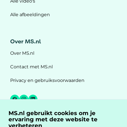
Alle video's
Alle afbeeldingen
Over MS.nl
Over MS.nl
Contact met MS.nl
Privacy en gebruiksvoorwaarden
Facebook
Instagram
LinkedIn
MS.nl gebruikt cookies om je
MS.nl is een initiatief van:
ervaring met deze website te
verbeteren