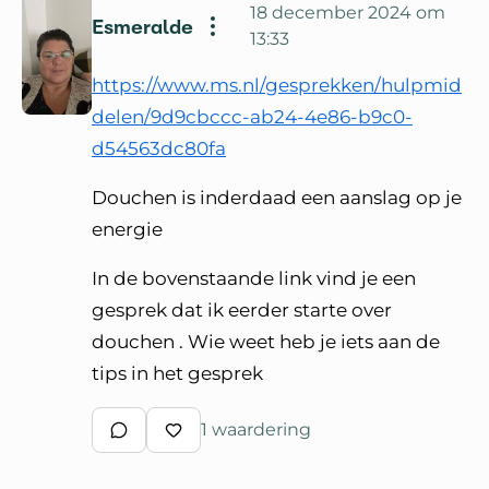
18 december 2024 om
Esmeralde
13:33
https://www.ms.nl/gesprekken/hulpmid
delen/9d9cbccc-ab24-4e86-b9c0-
d54563dc80fa
Douchen is inderdaad een aanslag op je
energie
In de bovenstaande link vind je een
gesprek dat ik eerder starte over
douchen . Wie weet heb je iets aan de
tips in het gesprek
1 waardering
Schrijf een reactie
Waardeer reactie