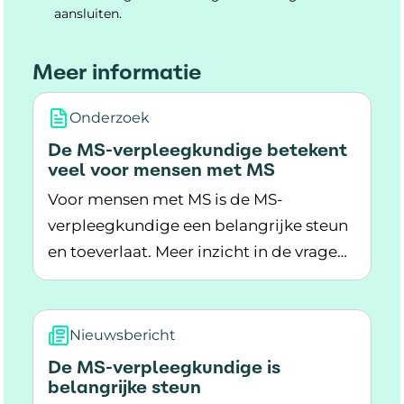
aansluiten.
Meer informatie
Onderzoek
De MS-verpleegkundige betekent
veel voor mensen met MS
Voor mensen met MS is de MS-
verpleegkundige een belangrijke steun
en toeverlaat. Meer inzicht in de vragen
Lees meer over De MS-verpleegkundige betek
die mensen met MS stellen, leidt tot
betere MS-zorg.
Nieuwsbericht
De MS-verpleegkundige is
belangrijke steun