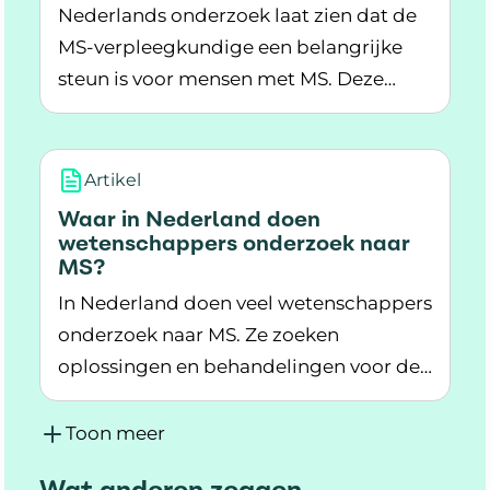
Nederlands onderzoek laat zien dat de
MS-verpleegkundige een belangrijke
steun is voor mensen met MS. Deze
Lees meer over De MS-verpleegkundige is bela
krijgt tijdens contactmomenten vooral
vragen over de behandeling van MS en
over blaas- en darmproblemen.
Artikel
Waar in Nederland doen
wetenschappers onderzoek naar
MS?
In Nederland doen veel wetenschappers
onderzoek naar MS. Ze zoeken
oplossingen en behandelingen voor de
Lees meer over Waar in Nederland doen wete
ziekte. Waar gebeurt dit onderzoek?
Toon meer