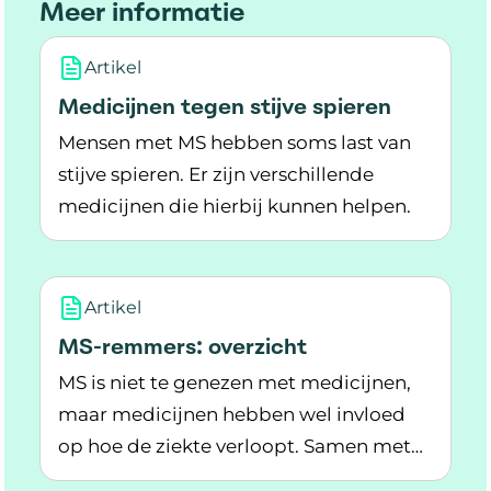
Meer informatie
Artikel
Medicijnen tegen stijve spieren
Mensen met MS hebben soms last van
stijve spieren. Er zijn verschillende
medicijnen die hierbij kunnen helpen.
Lees meer over Medicijnen tegen stijve spieren
Artikel
MS-remmers: overzicht
MS is niet te genezen met medicijnen,
maar medicijnen hebben wel invloed
op hoe de ziekte verloopt. Samen met
Lees meer over MS-remmers: overzicht
de neuroloog kies je een passende