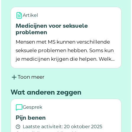
behandeling.
Artikel
Medicijnen voor seksuele
problemen
Mensen met MS kunnen verschillende
seksuele problemen hebben. Soms kun
je medicijnen krijgen die helpen. Welk
Lees meer over Medicijnen voor seksuele pro
medicijn je nodig hebt, hangt af van het
seksuele probleem.
Toon meer
Wat anderen zeggen
Gesprek
Pijn benen
Laatste activiteit:
20 oktober 2025