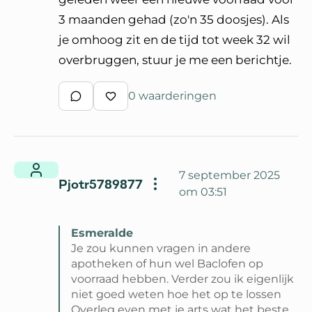
3 maanden gehad (zo'n 35 doosjes). Als
je omhoog zit en de tijd tot week 32 wil
overbruggen, stuur je me een berichtje.
0 waarderingen
Schrijf een reactie
Waardeer reactie
7 september 2025
Pjotr5789877
om 03:51
Esmeralde
Je zou kunnen vragen in andere
apotheken of hun wel Baclofen op
voorraad hebben. Verder zou ik eigenlijk
niet goed weten hoe het op te lossen
Overleg even met je arts wat het beste