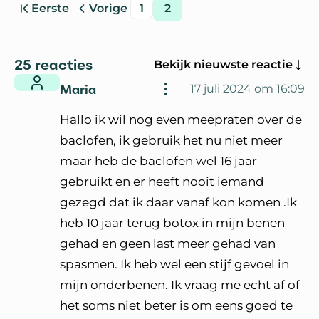
Eerste
Vorige
1
2
pagina
pagina
pagina
pagina
Ga naar
25 reacties
Bekijk nieuwste reactie
Maria
17 juli 2024 om 16:09
Hallo ik wil nog even meepraten over de
baclofen, ik gebruik het nu niet meer
maar heb de baclofen wel 16 jaar
gebruikt en er heeft nooit iemand
gezegd dat ik daar vanaf kon komen .Ik
heb 10 jaar terug botox in mijn benen
gehad en geen last meer gehad van
spasmen. Ik heb wel een stijf gevoel in
mijn onderbenen. Ik vraag me echt af of
het soms niet beter is om eens goed te