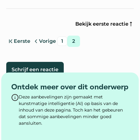
Bekijk eerste reactie
Eerste
Vorige
1
2
pagina
pagina
pagina
pagina
Ga naar
Schrijf een reactie
Ontdek meer over dit onderwerp
Deze aanbevelingen zijn gemaakt met
kunstmatige intelligentie (AI) op basis van de
inhoud van deze pagina. Toch kan het gebeuren
dat sommige aanbevelingen minder goed
aansluiten.