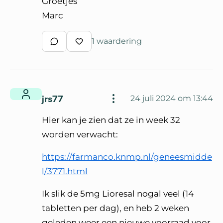
Groetjes
Marc
1 waardering
Schrijf een reactie
Waardeer reactie
jrs77
24 juli 2024 om 13:44
Hier kan je zien dat ze in week 32
worden verwacht:
https://farmanco.knmp.nl/geneesmidde
l/3771.html
Ik slik de 5mg Lioresal nogal veel (14
tabletten per dag), en heb 2 weken
geleden weer een nieuwe voorraad voor