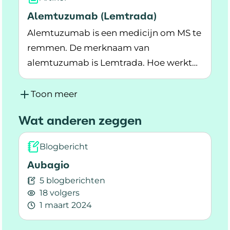
Alemtuzumab (Lemtrada)
Alemtuzumab is een medicijn om MS te
remmen. De merknaam van
alemtuzumab is Lemtrada. Hoe werkt
Lees meer over Alemtuzumab (Lemtrada)
het, en welke bijwerkingen zijn er?
Toon meer
Wat anderen zeggen
Blogbericht
Aubagio
5 blogberichten
18 volgers
1 maart 2024
Lees meer over Aubagio