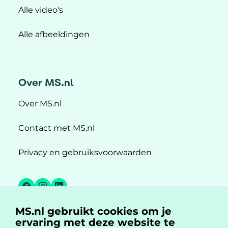
Alle video's
Alle afbeeldingen
Over MS.nl
Over MS.nl
Contact met MS.nl
Privacy en gebruiksvoorwaarden
Facebook
Instagram
LinkedIn
MS.nl gebruikt cookies om je
MS.nl is een initiatief van:
ervaring met deze website te