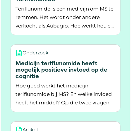
Teriflunomide is een medicijn om MS te
remmen. Het wordt onder andere
verkocht als Aubagio. Hoe werkt het, en
Lees meer over Teriflunomide
welke bijwerkingen zijn er?
Onderzoek
Medicijn teriflunomide heeft
mogelijk positieve invloed op de
cognitie
Hoe goed werkt het medicijn
teriflunomide bij MS? En welke invloed
heeft het middel? Op die twee vragen
Lees meer over Medicijn teriflunomide heeft mo
hebben wetenschappers een antwoord
gevonden.
Artikel