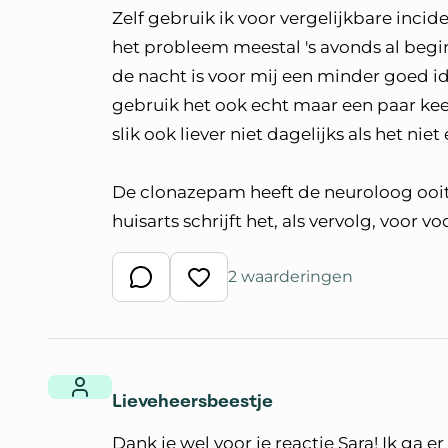
Zelf gebruik ik voor vergelijkbare inci
het probleem meestal 's avonds al begi
de nacht is voor mij een minder goed id
gebruik het ook echt maar een paar kee
slik ook liever niet dagelijks als het nie
De clonazepam heeft de neuroloog ooit
huisarts schrijft het, als vervolg, voor
2 waarderingen
Schrijf een reactie
Waardeer reactie
Lieveheersbeestje
Dank je wel voor je reactie Sara! Ik ga 