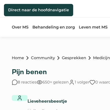
Direct naar de inhoud
Direct naar de hoofdnavigatie
Over MS
Behandeling en zorg
Leven met MS
Home
Community
Gesprekken
Medicij
Pijn benen
8 reacties
650× gelezen
1 volger
0 waar
Lieveheersbeestje