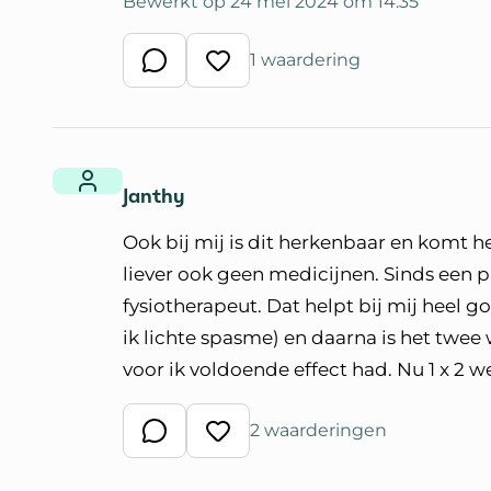
Bewerkt op 24 mei 2024 om 14:35
1 waardering
Schrijf een reactie
Waardeer reactie
Janthy
Ook bij mij is dit herkenbaar en komt h
liever ook geen medicijnen. Sinds een 
fysiotherapeut. Dat helpt bij mij heel g
ik lichte spasme) en daarna is het twe
voor ik voldoende effect had. Nu 1 x 2 
2 waarderingen
Schrijf een reactie
Waardeer reactie