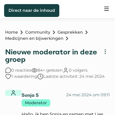
Direct naar de inhoud
Home
Community
Gesprekken
Medicijnen en bijwerkingen
Nieuwe moderator in deze
groep
0 reacties
84× gelezen
0 volgers
1 waardering
Laatste activiteit: 24 mei 2024
Sonja S
24 mei 2024 om 09:11
Moderator
Hallo, ik ben Sonja en samen met Lies