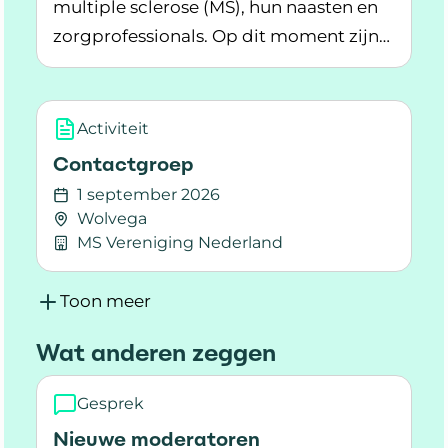
multiple sclerose (MS), hun naasten en
zorgprofessionals. Op dit moment zijn
Lees meer over Word jij het nieuwe gezicht v
we op zoek naar nieuwe moderatoren
voor onze community. De community
telt inmiddels meer dan 1.800 leden en
Activiteit
is dé plek om ervaringen te delen,
Contactgroep
informatie te vinden en steun te krijgen.
1 september 2026
Wolvega
MS Vereniging Nederland
Lees meer over Contactgroep
Toon meer
Wat anderen zeggen
Gesprek
Nieuwe moderatoren