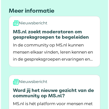
Meer informatie
Nieuwsbericht
MS.nl zoekt moderatoren om
gespreksgroepen te begeleiden
In de community op MS.nl kunnen
mensen elkaar vinden, leren kennen en
in de gespreksgroepen ervaringen en
Lees meer over MS.nl zoekt moderatoren om 
tips delen. Dit gebeurt onder
begeleiding van moderatoren. Word jij
ook moderator op MS.nl?
Nieuwsbericht
Word jij het nieuwe gezicht van de
community op MS.nl?
MS.nl is hét platform voor mensen met