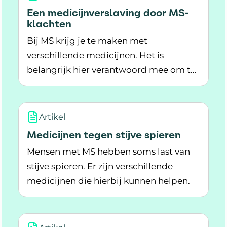
Een medicijnverslaving door MS-
klachten
Bij MS krijg je te maken met
verschillende medicijnen. Het is
belangrijk hier verantwoord mee om te
Lees meer over Een medicijnverslaving door M
gaan. Neem niet meer medicijnen dan
nodig is.
Artikel
Medicijnen tegen stijve spieren
Mensen met MS hebben soms last van
stijve spieren. Er zijn verschillende
medicijnen die hierbij kunnen helpen.
Lees meer over Medicijnen tegen stijve spieren