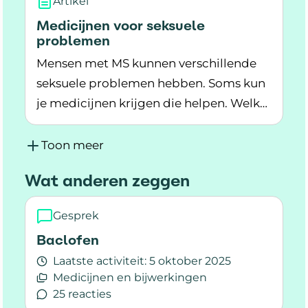
Artikel
Medicijnen voor seksuele
problemen
Mensen met MS kunnen verschillende
seksuele problemen hebben. Soms kun
je medicijnen krijgen die helpen. Welk
Lees meer over Medicijnen voor seksuele pro
medicijn je nodig hebt, hangt af van het
seksuele probleem.
Toon meer
Wat anderen zeggen
Gesprek
Baclofen
Laatste activiteit:
5 oktober 2025
Medicijnen en bijwerkingen
25 reacties