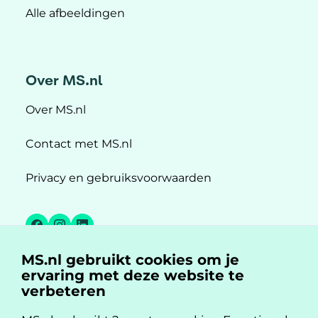
Alle afbeeldingen
Over MS.nl
Over MS.nl
Contact met MS.nl
Privacy en gebruiksvoorwaarden
Facebook
Instagram
LinkedIn
MS.nl gebruikt cookies om je
MS.nl is een initiatief van:
ervaring met deze website te
verbeteren