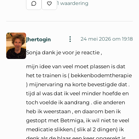
1 waardering
Schrijf een reactie
Waardeer reactie
Jhertogin
24 mei 2026 om 19:18
Sonja dank je voor je reactie ,
mijn idee van veel moet plassen is dat
het te trainen is ( bekkenbodemtherapie
) mijnervaring na korte bevestigde dat .
tijd al was dat ik veel minder hoefde en
toch voelde ik aandrang . die anderen
heb ik weerstaan , en daarom ben ik
gestopt met Betmiga, ik wil niet te veel
medicatie slikken.( slik al 2 dingen) ik
denk als de blaas een keer opgerekt is