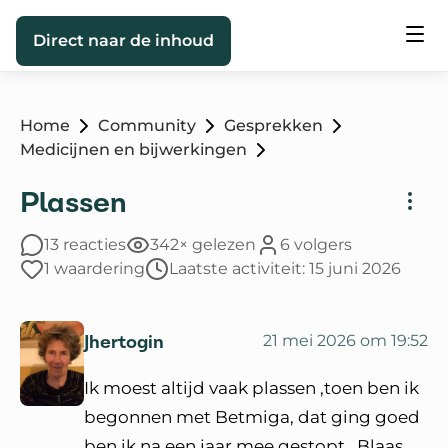
Direct naar de inhoud
Home
Community
Gesprekken
Medicijnen en bijwerkingen
Plassen
13 reacties
342× gelezen
6 volgers
1 waardering
Laatste activiteit: 15 juni 2026
Jhertogin
21 mei 2026 om 19:52
Ik moest altijd vaak plassen ,toen ben ik
begonnen met Betmiga, dat ging goed
ben ik na een jaar mee gestopt . Blaas