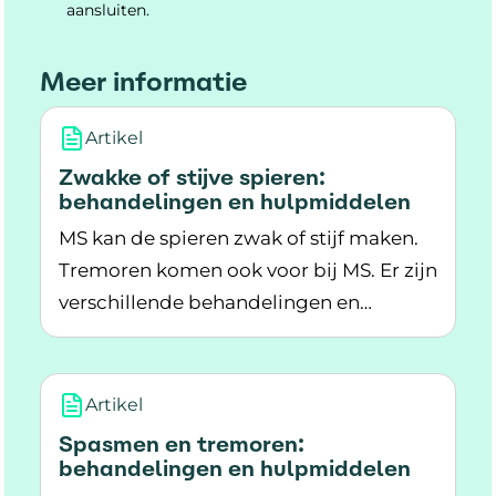
aansluiten.
Meer informatie
Artikel
Zwakke of stijve spieren:
behandelingen en hulpmiddelen
MS kan de spieren zwak of stijf maken.
Tremoren komen ook voor bij MS. Er zijn
verschillende behandelingen en
Lees meer over Zwakke of stijve spieren: beh
hulpmiddelen die helpen bij
spierproblemen door MS.
Artikel
Spasmen en tremoren:
behandelingen en hulpmiddelen