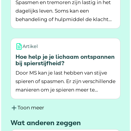
Spasmen en tremoren zijn lastig in het
dagelijks leven. Soms kan een
behandeling of hulpmiddel de klacht
Lees meer over Spasmen en tremoren: behand
beperken.
Artikel
Hoe help je je lichaam ontspannen
bij spierstijfheid?
Door MS kan je last hebben van stijve
spieren of spasmen. Er zijn verschillende
manieren om je spieren meer te
Lees meer over Hoe help je je lichaam ontspann
ontspannen. Kies de manier die bij jou
past.
Toon meer
Wat anderen zeggen