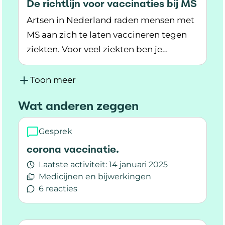
De richtlijn voor vaccinaties bij MS
Artsen in Nederland raden mensen met
MS aan zich te laten vaccineren tegen
ziekten. Voor veel ziekten ben je
Lees meer over De richtlijn voor vaccinaties bi
waarschijnlijk al gevaccineerd. Lees hier
meer over welke vaccinaties er zijn.
Toon meer
Wat anderen zeggen
Gesprek
corona vaccinatie.
Laatste activiteit:
14 januari 2025
Medicijnen en bijwerkingen
6 reacties
Lees meer over corona vaccinatie.