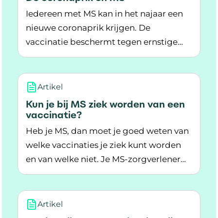
Iedereen met MS kan in het najaar een
nieuwe coronaprik krijgen. De
vaccinatie beschermt tegen ernstige
Lees meer over De coronaprik en MS
ziekte en opname in het ziekenhuis
door het coronavirus.
Artikel
Kun je bij MS ziek worden van een
vaccinatie?
Heb je MS, dan moet je goed weten van
welke vaccinaties je ziek kunt worden
en van welke niet. Je MS-zorgverlener
Lees meer over Kun je bij MS ziek worden van 
vertelt je er meer over.
Artikel