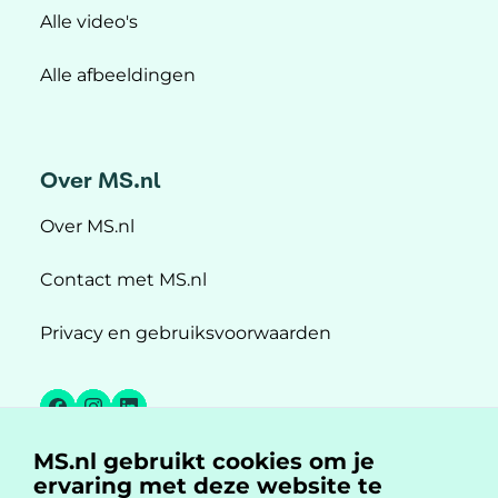
Alle video's
Alle afbeeldingen
Over MS.nl
Over MS.nl
Contact met MS.nl
Privacy en gebruiksvoorwaarden
Facebook
Instagram
LinkedIn
MS.nl gebruikt cookies om je
MS.nl is een initiatief van:
ervaring met deze website te