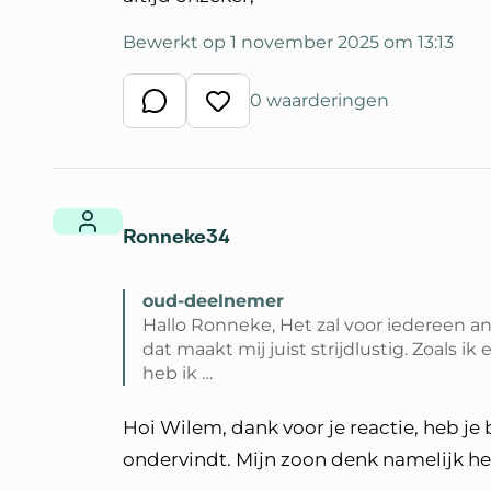
Bewerkt op 1 november 2025 om 13:13
0 waarderingen
Schrijf een reactie
Waardeer reactie
Ronneke34
oud-deelnemer
Hallo Ronneke, Het zal voor iedereen a
dat maakt mij juist strijdlustig. Zoals ik
heb ik …
Lees volledige reactie van oud-deel
Hoi Wilem, dank voor je reactie, heb je 
ondervindt. Mijn zoon denk namelijk hetz