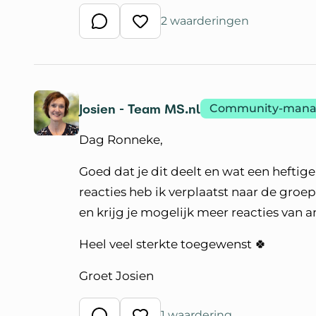
2 waarderingen
Schrijf een reactie
Waardeer reactie
Josien - Team MS.nl
Community-mana
Dag Ronneke,
Goed dat je dit deelt en wat een heftige
reacties heb ik verplaatst naar de groep
en krijg je mogelijk meer reacties van 
Heel veel sterkte toegewenst 🍀
Groet Josien
1 waardering