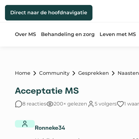
Direct naar de inhoud
Direct naar de hoofdnavigatie
Over MS
Behandeling en zorg
Leven met MS
Home
Community
Gesprekken
Naasten
Acceptatie MS
8 reacties
200× gelezen
5 volgers
1 waa
Ronneke34