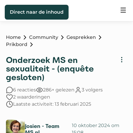
Direct naar de inhoud
Home
Community
Gesprekken
Prikbord
Onderzoek MS en
sexualiteit - (enquête
gesloten)
6 reacties
286× gelezen
3 volgers
2 waarderingen
Laatste activiteit: 13 februari 2025
Josien - Team
10 oktober 2024 om
MS.nl
15:08