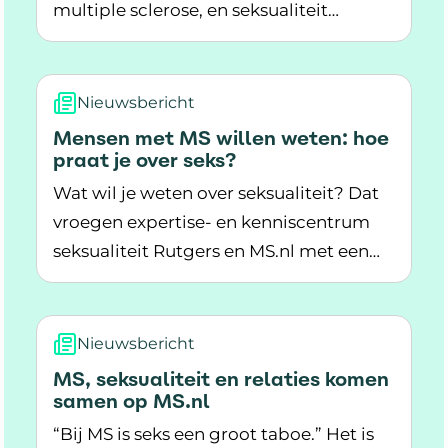
multiple sclerose, en seksualiteit
Lees meer over Doe mee met de vragenlijst ove
vernieuwen en verbeteren. Daarom
hebben we een vragenlijst gemaakt.
Nieuwsbericht
Mensen met MS willen weten: hoe
praat je over seks?
Wat wil je weten over seksualiteit? Dat
vroegen expertise- en kenniscentrum
seksualiteit Rutgers en MS.nl met een
Lees meer over Mensen met MS willen weten: ho
enquête aan mensen met MS en hun
partners. MS.nl geeft informatie over het
dagelijks leven met multiple sclerose.
Nieuwsbericht
Seksualiteit is hierin een belangrijk
MS, seksualiteit en relaties komen
onderwerp. Binnenkort is hierover op
samen op MS.nl
MS.nl en bij Rutgers flink meer
“Bij MS is seks een groot taboe.” Het is