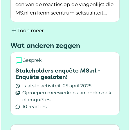
informatie te vinden. En dat is hard
een van de reacties op de vragenlijst die
nodig.
MS.nl en kenniscentrum seksualiteit
Lees meer over MS, seksualiteit en relaties k
Rutgers eind vorig jaar verspreidden.
Maar mensen met MS en hun naasten
Toon meer
willen het er wel over hebben. Hoe houd
Wat anderen zeggen
je je seksleven prettig? En hoe praat je
over seks?
Gesprek
Stakeholders enquête MS.nl -
Enquête gesloten!
Laatste activiteit:
25 april 2025
Oproepen meewerken aan onderzoek
of enquêtes
10 reacties
Lees meer over Stakeholders enquête MS.nl -E