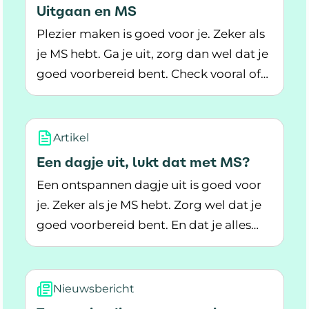
Uitgaan en MS
Plezier maken is goed voor je. Zeker als
je MS hebt. Ga je uit, zorg dan wel dat je
goed voorbereid bent. Check vooral of
Lees meer over Uitgaan en MS
de plek geschikt voor je is.
Artikel
Een dagje uit, lukt dat met MS?
Een ontspannen dagje uit is goed voor
je. Zeker als je MS hebt. Zorg wel dat je
goed voorbereid bent. En dat je alles
Lees meer over Een dagje uit, lukt dat met MS
wat je nodig hebt, meeneemt.
Nieuwsbericht