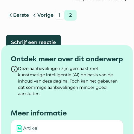
Eerste
Vorige
1
2
pagina
pagina
pagina
pagina
Ga naar
Schrijf een reactie
Ontdek meer over dit onderwerp
Deze aanbevelingen zijn gemaakt met
kunstmatige intelligentie (AI) op basis van de
inhoud van deze pagina. Toch kan het gebeuren
dat sommige aanbevelingen minder goed
aansluiten.
Meer informatie
Artikel