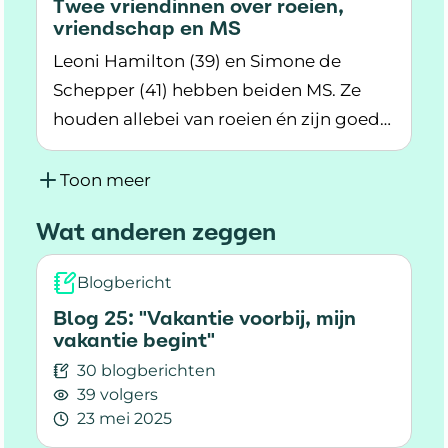
Twee vriendinnen over roeien,
vriendschap en MS
Leoni Hamilton (39) en Simone de
Schepper (41) hebben beiden MS. Ze
houden allebei van roeien én zijn goede
Lees meer over Twee vriendinnen over roeien,
vriendinnen. Ze vertellen over de rol die
de roeiclub speelt in hun levens en de
Toon meer
impact die MS heeft op hun
Wat anderen zeggen
vriendschap.
Blogbericht
Blog 25: "Vakantie voorbij, mijn
vakantie begint"
30 blogberichten
39 volgers
23 mei 2025
Lees meer over Blog 25: "Vakantie voorbij, mijn