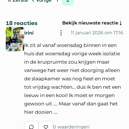
Eerste
Vorige
1
2
pagina
pagina
pagina
pagina
Ga naar
18 reacties
Bekijk nieuwste reactie
irini
11 januari 2026 om 17:16
Ik zit al vanaf woensdag binnen in een
huis dat woensdag vorige week isolatie
in de kruipruimte zou krijgen maar
vanwege het weer niet doorging alleen
de slaapkamer was nog heel en moet
tot vrijdag wachten… dus ik ben net een
leeuw in een kooi! Ik moet er morgen
gewoon uit …. Maar vanaf dan gaat het
hier dooien ….
0 waarderingen