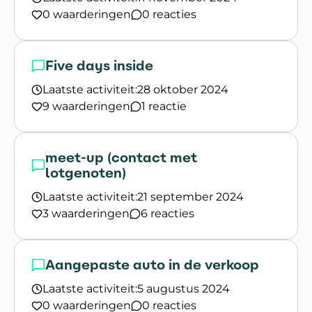
0 waarderingen
0 reacties
Lees het gesprek `Oproep: Nationaal MS Fonds o
Five days inside
Laatste activiteit:
28 oktober 2024
9 waarderingen
1 reactie
Lees het gesprek `Five days inside`
meet-up (contact met
lotgenoten)
Laatste activiteit:
21 september 2024
3 waarderingen
6 reacties
Lees het gesprek `meet-up (contact met lotgeno
Aangepaste auto in de verkoop
Laatste activiteit:
5 augustus 2024
0 waarderingen
0 reacties