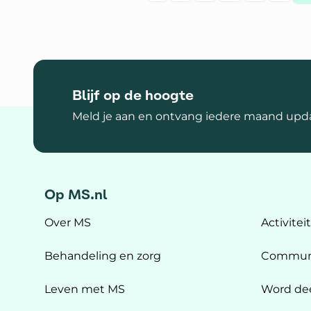
Ga naar
Blijf op de hoogte
Meld je aan en ontvang iedere maand upda
Op MS.nl
Over MS
Activitei
Behandeling en zorg
Commun
Leven met MS
Word de