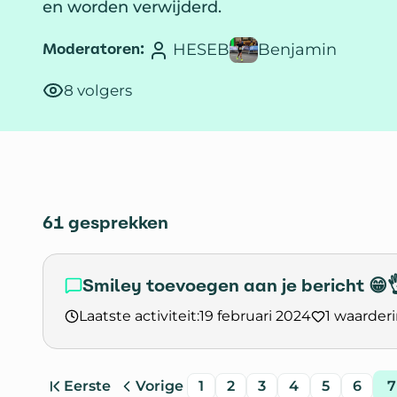
en worden verwijderd.
Moderatoren:
HESEB
Benjamin
8 volgers
61 gesprekken
Smiley toevoegen aan je bericht 😁
Laatste activiteit:
19 februari 2024
1 waarder
Lees het gesprek `Smiley toevoegen aan je be
Eerste
Vorige
1
2
3
4
5
6
7
pagina
pagina
pagina
pagina
pagina
pagina
pagina
pagi