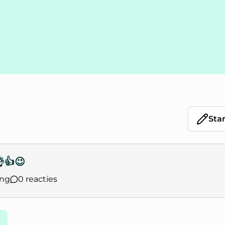
Sta
👍😉
ing
0 reacties
richt 😁👌👍😉`
na
pagina