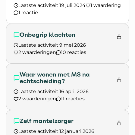
Laatste activiteit:
19 juli 2024
1 waardering
1 reactie
Lees het gesprek `Welkom in de gespreksgroep ‘R
Onbegrip klachten
Laatste activiteit:
9 mei 2026
2 waarderingen
10 reacties
Lees het gesprek `Onbegrip klachten`
Waar wonen met MS na
echtscheiding?
Laatste activiteit:
16 april 2026
2 waarderingen
11 reacties
Lees het gesprek `Waar wonen met MS na echts
Zelf mantelzorger
Laatste activiteit:
12 januari 2026