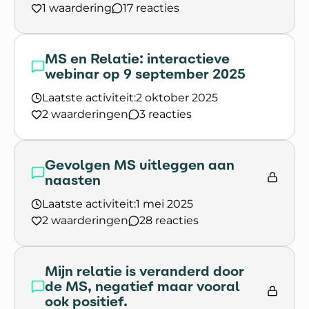
1 waardering
17 reacties
Lees het gesprek `Zelf mantelzorger`
MS en Relatie: interactieve
webinar op 9 september 2025
Laatste activiteit:
2 oktober 2025
2 waarderingen
3 reacties
Lees het gesprek `MS en Relatie: interactieve w
Gevolgen MS uitleggen aan
naasten
Laatste activiteit:
1 mei 2025
2 waarderingen
28 reacties
Lees het gesprek `Gevolgen MS uitleggen aan n
Mijn relatie is veranderd door
de MS, negatief maar vooral
ook positief.